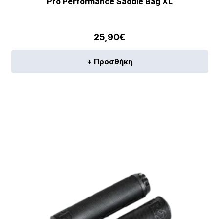
Pro Performance Saddle Bag XL
25,90
€
+ Προσθήκη
[discount_percentage_loop]