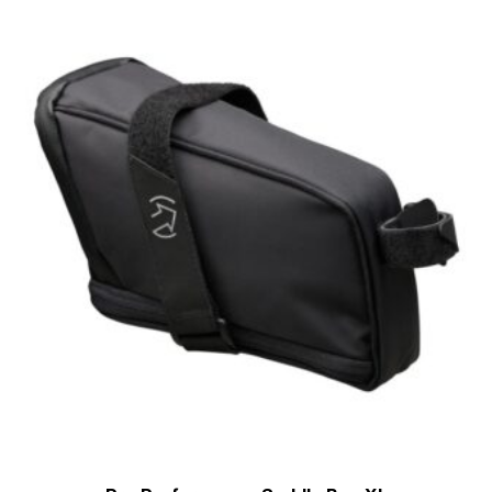
[discount_percentage_loop]