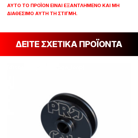
ΑΥΤΌ ΤΟ ΠΡΟΪΌΝ ΕΊΝΑΙ ΕΞΑΝΤΛΗΜΈΝΟ ΚΑΙ ΜΗ
ΔΙΑΘΈΣΙΜΟ ΑΥΤΉ ΤΗ ΣΤΙΓΜΉ.
ΔΕΙΤΕ ΣΧΕΤΙΚΑ ΠΡΟΪΟΝΤΑ
[discount_percentage_loop]