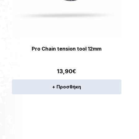
Pro Chain tension tool 12mm
13,90
€
+ Προσθήκη
[discount_percentage_loop]