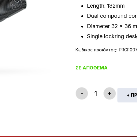
Length: 132mm
Dual compound con
Diameter 32 x 36 
Single lockring des
Κωδικός προϊόντος:
PRGP00
ΣΕ ΑΠΌΘΕΜΑ
-
+
+ Π
PRO ECONTROL L