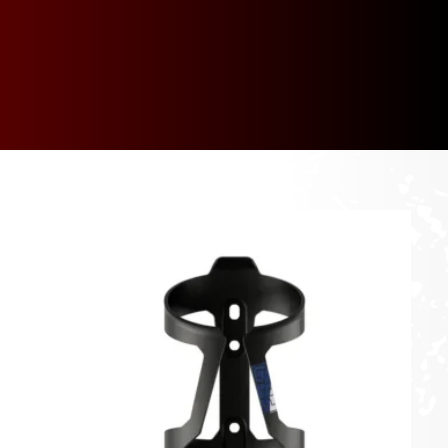
[discount_percentage_loop]