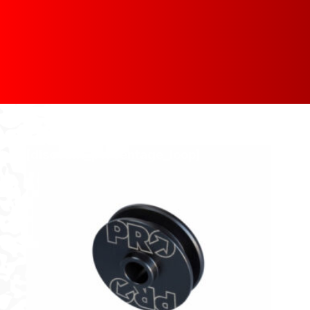
[discount_percentage_loop]