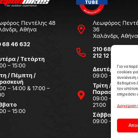
ωφόρος Πεντέλης 48
Λεωφόρος Πεντέ
λάνδρι, Αθήνα
36
Χαλάνδρι, Αθήνα
0 68 46 632
210 68 94 471
212 12 12 203
υτέρα / Τετάρτη
00 – 15:00
Για να παρ
Δευτέρα / Τετά
cookies γι
τη / Πέμπτη /
09:00 – 15:00
συναίνεση 
ρασκευή
δεδομένα ό
Τρίτη / Πέμπτη /
00 – 14:00 & 17:00 –
τον ιστότο
Παρασκευή
00
επηρεάσει 
09:00 – 14:00 & 1
ββατο
21:00
Διαχείριση
00 – 15:00
Σάββατο
09:00 – 15:00
Απο