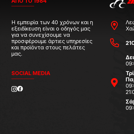
ΑΠΟ ΤΟ 1984
Η εμπειρία των 40 χρόνων και η
Λε
εξειδίκευση είναι ο οδηγός μας
Χα
για να συνεχίσουμε να
προσφέρουμε άρτιες υπηρεσίες
21
και προϊόντα στους πελάτες
μας.
Δε
09:
Τρί
SOCIAL MEDIA
Πα
09:
21:
Σά
09: