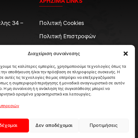
ΧΡΗΣΙΜΑ LINKS
λης 34 –
Πολιτική Cookies
Πολιτική Επιστροφών
Όροι και Προϋποθέσεις
Διαχείριση συναίνεσης
Τραπεζικοί Λογαριασμοί &
έχουμε τις καλύτερες εμπειρίες, χρησιμοποιούμε τεχνολογίες όπως τα
ρτη
Παραγγελίες
α την αποθήκευση ή/και την πρόσβαση σε πληροφορίες συσκευής. Η
σε αυτές τις τεχνολογίες θα μας επιτρέψει να επεξεργαζόμαστε
πως η συμπεριφορά περιήγησης ή μοναδικά αναγνωριστικά σε αυτόν
πο. Η μη συναίνεση ή η ανάκληση της συγκατάθεσης μπορεί να
αρνητικά ορισμένα χαρακτηριστικά και λειτουργίες.
7:00 –
 υπηρεσιών
δέχομαι
Δεν αποδέχομαι
Προτιμήσεις