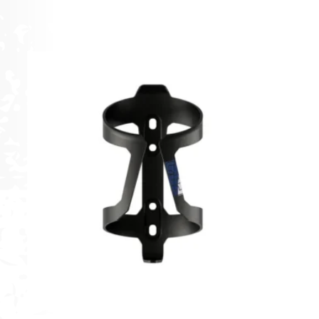
[discount_percentage_loop]