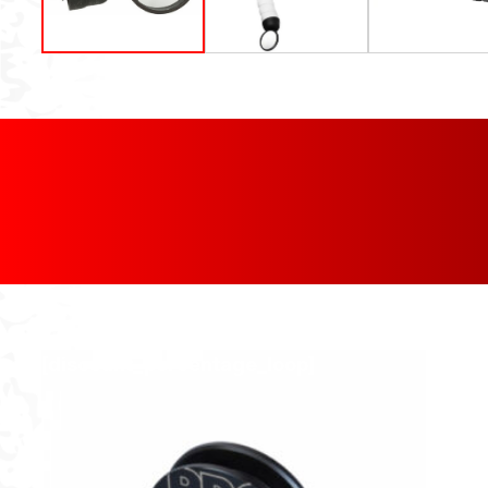
[discount_percentage_loop]