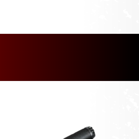
[discount_percentage_loop]