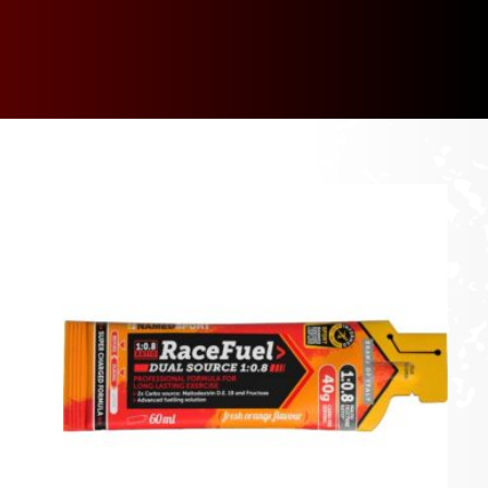
[discount_percentage_loop]