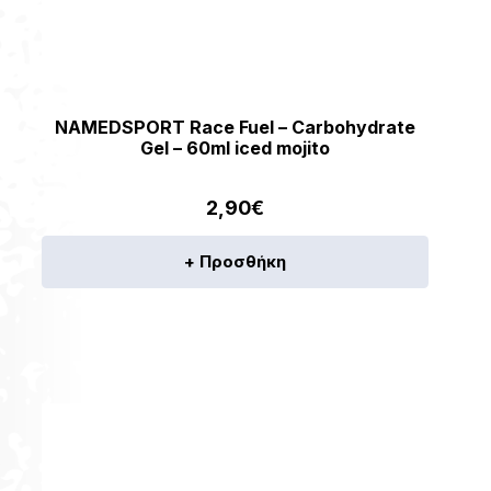
NAMEDSPORT Race Fuel – Carbohydrate
Gel – 60ml iced mojito
2,90
€
+ Προσθήκη
[discount_percentage_loop]