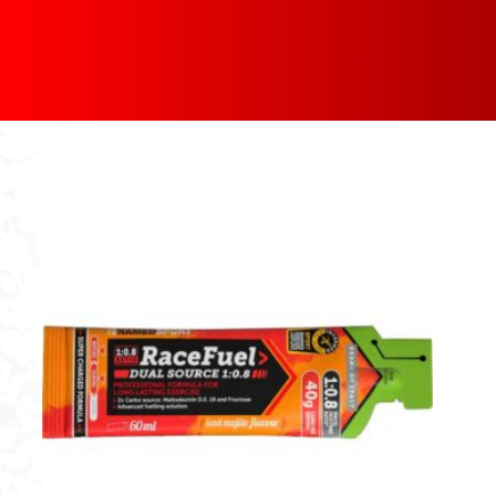
[discount_percentage_loop]