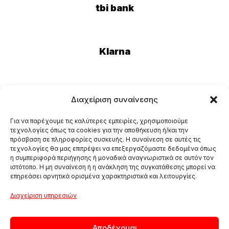
tbi bank
Klarna
Eurobank
Διαχείριση συναίνεσης
Για να παρέχουμε τις καλύτερες εμπειρίες, χρησιμοποιούμε
τεχνολογίες όπως τα cookies για την αποθήκευση ή/και την
πρόσβαση σε πληροφορίες συσκευής. Η συναίνεση σε αυτές τις
τεχνολογίες θα μας επιτρέψει να επεξεργαζόμαστε δεδομένα όπως
η συμπεριφορά περιήγησης ή μοναδικά αναγνωριστικά σε αυτόν τον
ιστότοπο. Η μη συναίνεση ή η ανάκληση της συγκατάθεσης μπορεί να
επηρεάσει αρνητικά ορισμένα χαρακτηριστικά και λειτουργίες.
Διαχείριση υπηρεσιών
Αποδέχομαι