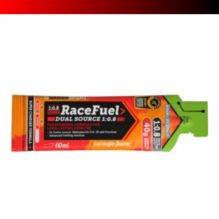
[discount_percentage_loop]