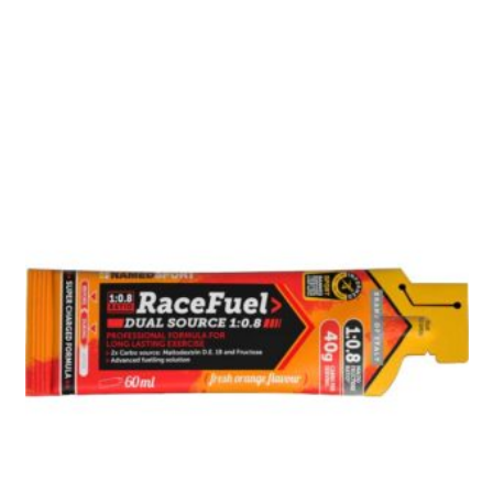
[discount_percentage_loop]