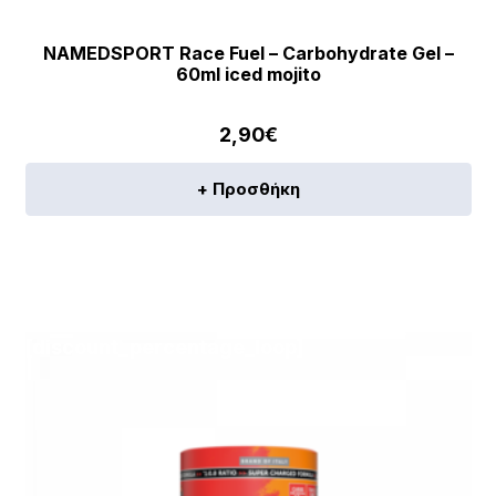
NAMEDSPORT Race Fuel – Carbohydrate Gel –
60ml iced mojito
2,90
€
+ Προσθήκη
[discount_percentage_loop]