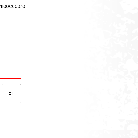
1100C000.10
XL
KT ΠΟΣΌΤΗΤΑ