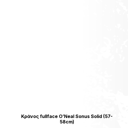
[discount_percentage_loop]
Κράνος fullface O’Neal Sonus Solid (57-
58cm)