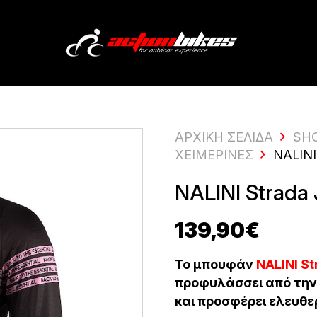
ΑΡΧΙΚΗ ΣΕΛΙΔΑ
SH
ΧΕΙΜΕΡΙΝΈΣ
NALIN
NALINI Strada
139,90
€
Το μπουφάν
NALINI S
προφυλάσσει από την
και προσφέρει ελευθε