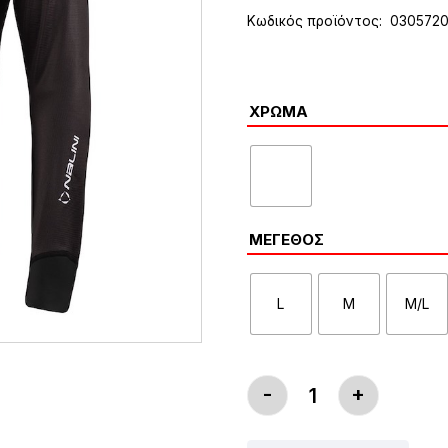
Κωδικός προϊόντος:
0305720
ΧΡΏΜΑ
ΜΈΓΕΘΟΣ
L
M
M/L
-
+
NALINI STRADA J