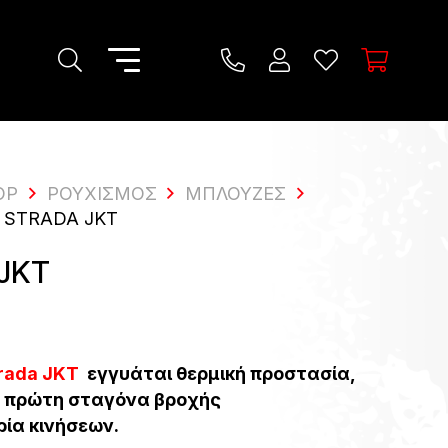
OP
ΡΟΥΧΙΣΜΌΣ
ΜΠΛΟΥΖΕΣ
I STRADA JKT
 JKT
trada JKT
εγγυάται θερμική προστασία,
 πρώτη σταγόνα βροχής
ρία κινήσεων.