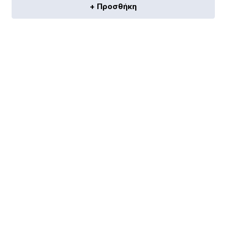
+ Προσθήκη
[discount_percentage_loop]