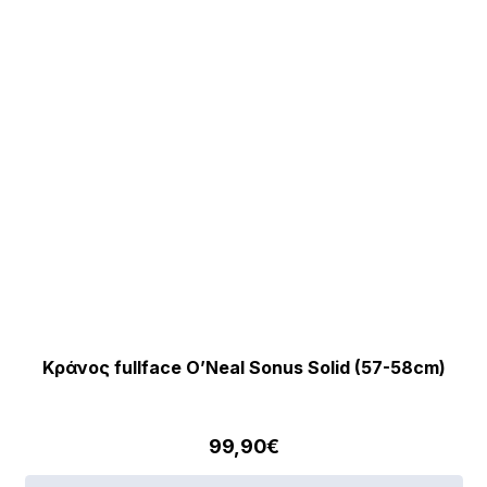
επ
στ
σε
το
πρ
Κράνος fullface O’Neal Sonus Solid (57-58cm)
99,90
€