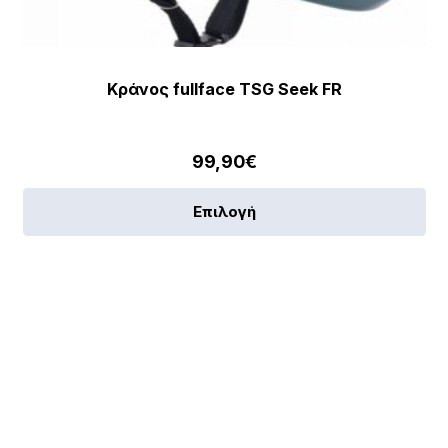
Κράνος fullface TSG Seek FR
99,90
€
Αυ
Επιλογή
το
πρ
έχε
πο
πα
[discount_percentage_loop]
Οι
επ
μπ
να