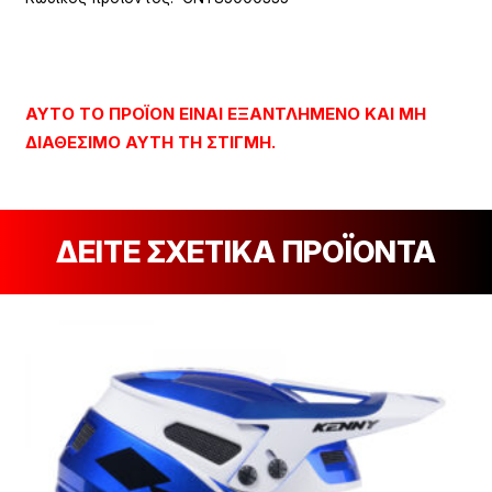
ΑΥΤΌ ΤΟ ΠΡΟΪΌΝ ΕΊΝΑΙ ΕΞΑΝΤΛΗΜΈΝΟ ΚΑΙ ΜΗ
ΔΙΑΘΈΣΙΜΟ ΑΥΤΉ ΤΗ ΣΤΙΓΜΉ.
ΔΕΙΤΕ ΣΧΕΤΙΚΑ ΠΡΟΪΟΝΤΑ
[discount_percentage_loop]