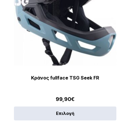
Κράνος fullface TSG Seek FR
99,90
€
Αυτό
Επιλογή
το
προϊό