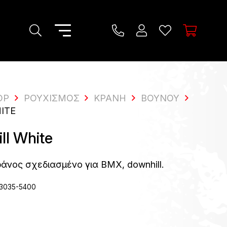
OP
ΡΟΥΧΙΣΜΌΣ
ΚΡΆΝΗ
ΒΟΥΝΟΎ
ITE
l White
ράνος σχεδιασμένο για BMX, downhill.
3035-5400