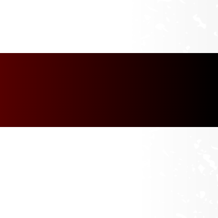
[discount_percentage_loop]