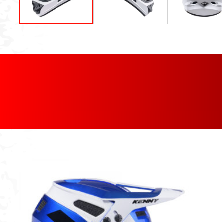
[discount_percentage_loop]