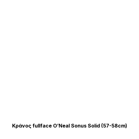
επ
μπ
να
επ
στ
σε
το
πρ
Κράνος fullface O’Neal Sonus Solid (57-58cm)