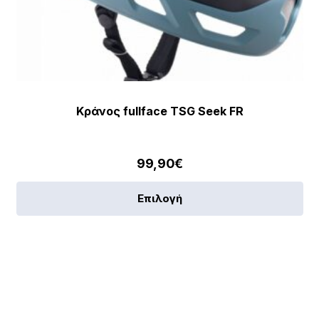
Κράνος fullface TSG Seek FR
99,90
€
Αυ
Επιλογή
το
πρ
έχε
πο
πα
[discount_percentage_loop]
Οι