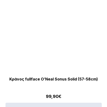
επ
στ
σε
το
πρ
Κράνος fullface O’Neal Sonus Solid (57-58cm)
99,90
€