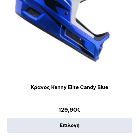
Κράνος Kenny Elite Candy Blue
129,90
€
Αυ
Επιλογή
το
πρ