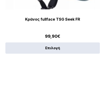
Κράνος fullface TSG Seek FR
99,90
€
Αυ
Επιλογή
το
πρ
έχε
πο
πα
[discount_percentage_loop]
Οι
επ
μπ
να