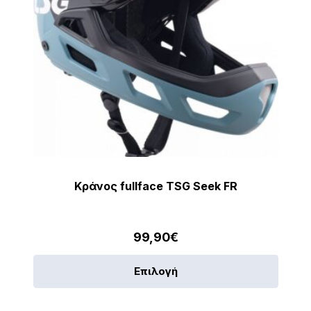
Κράνος fullface TSG Seek FR
99,90
€
Αυτό
Επιλογή
το
προϊό