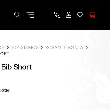
OP
ΡΟΥΧΙΣΜΌΣ
ΚΟΛΆΝ
ΚΟΝΤΆ
HORT
Bib Short
00136