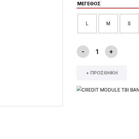
ΜΈΓΕΘΟΣ
L
M
S
-
+
GIANT PODIUM BI
+ ΠΡΟΣΘΉΚΗ