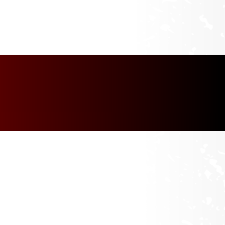
[discount_percentage_loop]