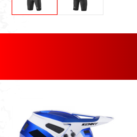
[discount_percentage_loop]