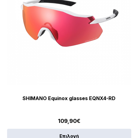
SHIMANO Equinox glasses EQNX4-RD
109,90
€
Αυ
Επιλογή