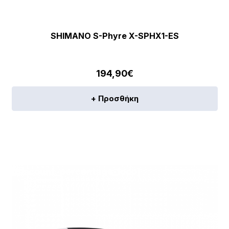
SHIMANO S-Phyre X-SPHX1-ES
194,90
€
+ Προσθήκη
[discount_percentage_loop]