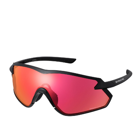
[discount_percentage_loop]