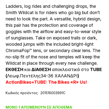
Ladders, log rides and challenging drops, the
Smith Wildcat is for riders who go big but don’t
need to look the part. A versatile, hybrid design,
this pair has the protection and coverage of
goggles with the airflow and easy-to-wear style
of sunglasses. Take on exposed trails or dark,
wooded jumps with the included bright-light
ChromaPop™ lens, or secondary clear lens. The
no-slip fit of the nose and temples will keep the
Wildcat in place through every new challenge.
ΕΚΘΕΣΗ
και
ΔΙΑΘΕΣΗ
αποκλειστικά στο
TUBE
(
Λεωφ.Πεντέλης34-36 ΧΑΛΑΝΔΡΙ
)
ActionBikes+TUBE: The Bikes «R» Us!
Κωδικός προϊόντος:
201516003991C
ΜΌΝΟ 1 ΑΠΟΜΈΝΟΥΝ ΣΕ ΑΠΌΘΕΜΑ