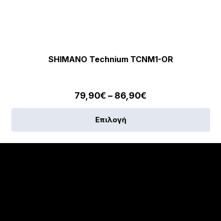
SHIMANO Technium TCNM1-OR
Price
79,90
€
–
86,90
€
range:
Αυ
Επιλογή
79,90€
το
through
πρ
86,90€
έχε
πο
πα
Οι
επ
μπ