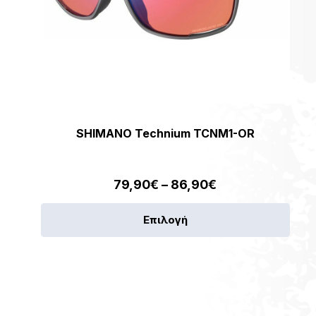
SHIMANO Technium TCNM1-OR
Price
79,90
€
–
86,90
€
range:
Αυτό
Επιλογή
79,90€
το
through
προϊ
86,90€
έχει
πολλ
παρα