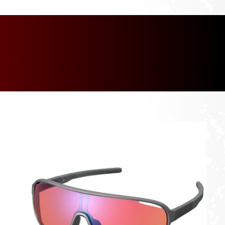
[discount_percentage_loop]