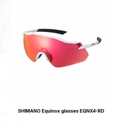
[discount_percentage_loop]
SHIMANO Equinox glasses EQNX4-RD