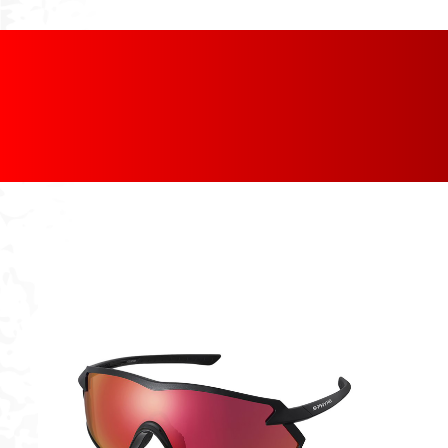
[discount_percentage_loop]