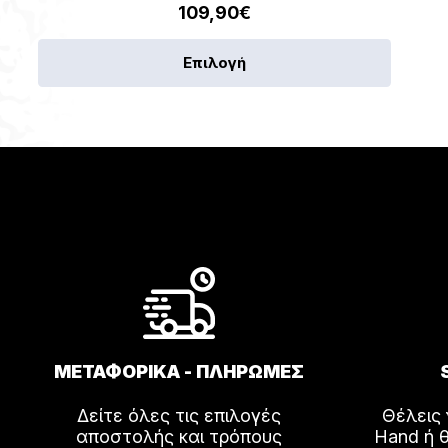
109,90
€
Αυτό
Επιλογή
το
προϊόν
έχει
πολλαπ
παραλλ
Οι
επιλογέ
μπορού
να
επιλεγο
στη
σελίδα
ΜΕΤΑΦΟΡΙΚΑ - ΠΛΗΡΩΜΕΣ
του
προϊόντ
Δείτε όλες τις επιλογές
Θέλεις
αποστολής και τρόπους
Hand ή θ