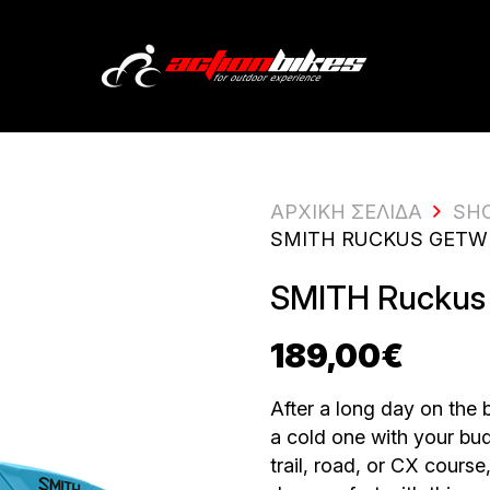
ΑΡΧΙΚΗ ΣΕΛΙΔΑ
SH
SMITH RUCKUS GETW
SMITH Ruckus 
189,00
€
After a long day on the 
a cold one with your bud
trail, road, or CX cours