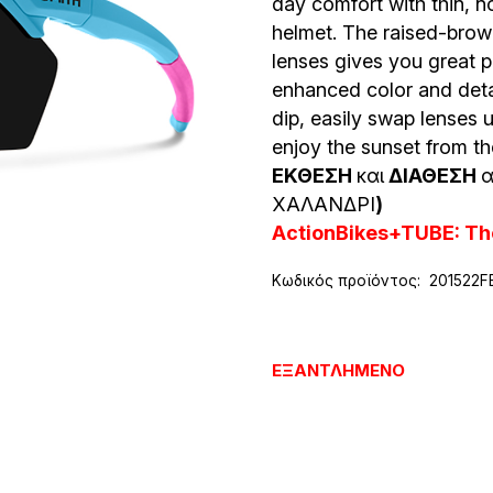
day comfort with thin, n
helmet. The raised-bro
lenses gives you great pe
enhanced color and detai
dip, easily swap lenses
enjoy the sunset from th
ΕΚΘΕΣΗ
και
ΔΙΑΘΕΣΗ
α
ΧΑΛΑΝΔΡΙ
)
ActionBikes+TUBE: The
Κωδικός προϊόντος:
201522F
ΕΞΑΝΤΛΗΜΈΝΟ