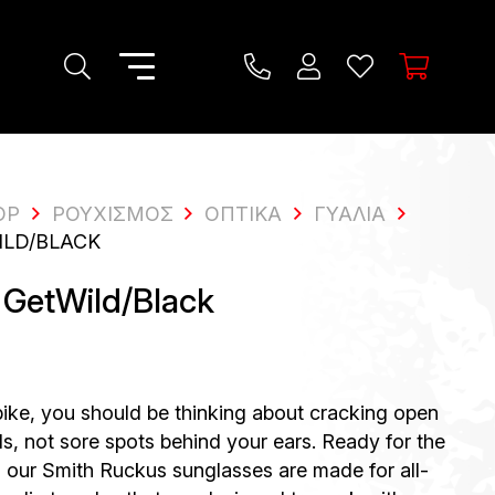
OP
ΡΟΥΧΙΣΜΌΣ
ΟΠΤΙΚΆ
ΓΥΑΛΙΆ
ILD/BLACK
GetWild/Black
bike, you should be thinking about cracking open
s, not sore spots behind your ears. Ready for the
e, our Smith Ruckus sunglasses are made for all-