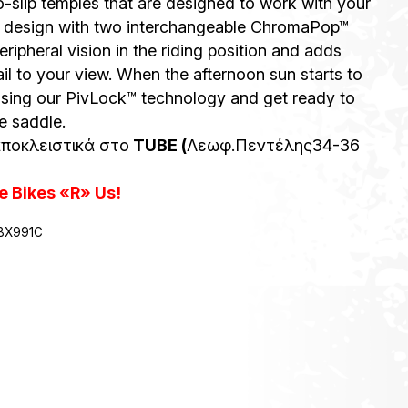
o-slip temples that are designed to work with your
w design with two interchangeable ChromaPop™
ripheral vision in the riding position and adds
l to your view. When the afternoon sun starts to
 using our PivLock™ technology and get ready to
e saddle.
ποκλειστικά στο
TUBE (
Λεωφ.Πεντέλης34-36
 Bikes «R» Us!
BX991C