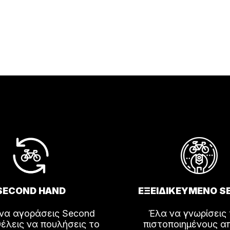
λές
αγές.
ς
ν
ύν
SECOND HAND
ΕΞΕΙΔΙΚΕΥΜΕΝΟ S
ος
 να αγοράσεις Second
Έλα να γνωρίσεις
έλεις να πουλήσεις το
πιστοποιημένους α