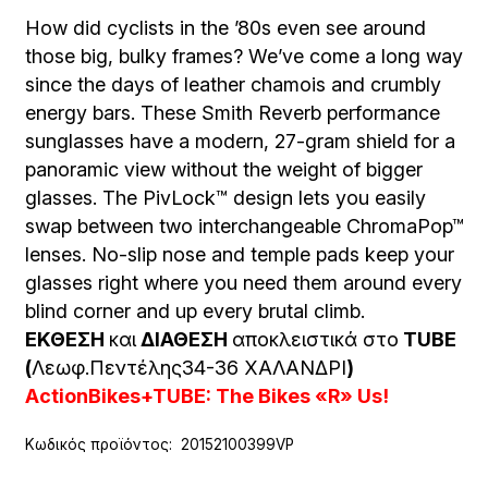
How did cyclists in the ’80s even see around
those big, bulky frames? We’ve come a long way
since the days of leather chamois and crumbly
energy bars. These Smith Reverb performance
sunglasses have a modern, 27-gram shield for a
panoramic view without the weight of bigger
glasses. The PivLock™ design lets you easily
swap between two interchangeable ChromaPop™
lenses. No-slip nose and temple pads keep your
glasses right where you need them around every
blind corner and up every brutal climb.
ΕΚΘΕΣΗ
και
ΔΙΑΘΕΣΗ
αποκλειστικά στο
TUBE
(
Λεωφ.Πεντέλης34-36 ΧΑΛΑΝΔΡΙ
)
ActionBikes+TUBE: The Bikes «R» Us!
Κωδικός προϊόντος:
20152100399VP