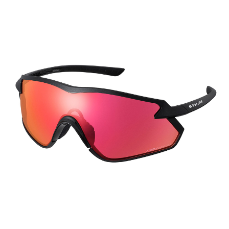
[discount_percentage_loop]