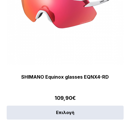
SHIMANO Equinox glasses EQNX4-RD
109,90
€
Αυ
Επιλογή
το
πρ