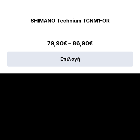
SHIMANO Technium TCNM1-OR
Price
79,90
€
–
86,90
€
range:
Αυ
Επιλογή
79,90€
το
through
πρ
86,90€
έχε
πο
πα
Οι
επ
μπ
να
επ