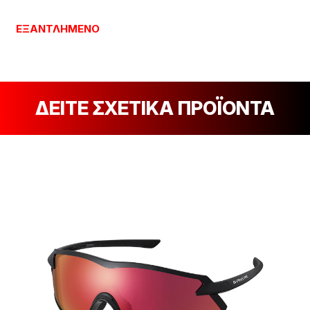
ΕΞΑΝΤΛΗΜΈΝΟ
ΔΕΙΤΕ ΣΧΕΤΙΚΑ ΠΡΟΪΟΝΤΑ
[discount_percentage_loop]