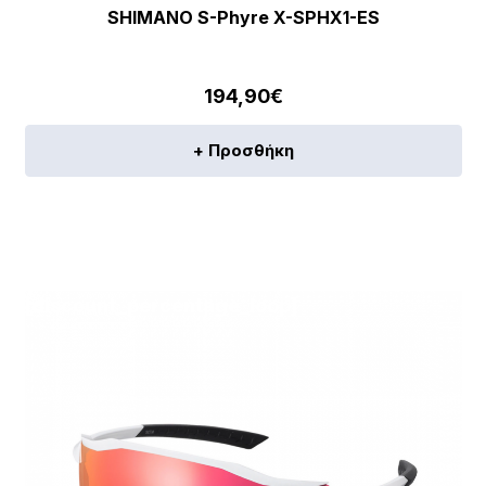
SHIMANO S-Phyre X-SPHX1-ES
194,90
€
+ Προσθήκη
[discount_percentage_loop]