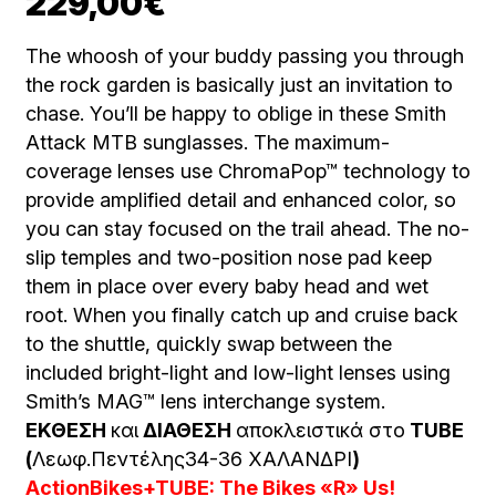
229,00
€
The whoosh of your buddy passing you through
the rock garden is basically just an invitation to
chase. You’ll be happy to oblige in these Smith
Attack MTB sunglasses. The maximum-
coverage lenses use ChromaPop™ technology to
provide amplified detail and enhanced color, so
you can stay focused on the trail ahead. The no-
slip temples and two-position nose pad keep
them in place over every baby head and wet
root. When you finally catch up and cruise back
to the shuttle, quickly swap between the
included bright-light and low-light lenses using
Smith’s MAG™ lens interchange system.
ΕΚΘΕΣΗ
και
ΔΙΑΘΕΣΗ
αποκλειστικά στο
TUBE
(
Λεωφ.Πεντέλης34-36 ΧΑΛΑΝΔΡΙ
)
ActionBikes+TUBE: The Bikes «R» Us!