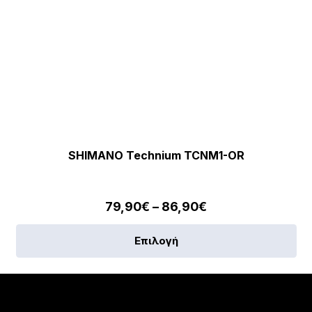
πρ
SHIMANO Technium TCNM1-OR
Price
79,90
€
–
86,90
€
range:
Αυ
Επιλογή
79,90€
το
through
πρ
86,90€
έχε
πο