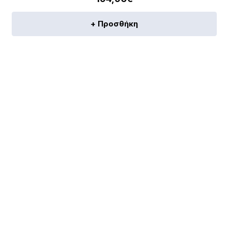
+ Προσθήκη
[discount_percentage_loop]