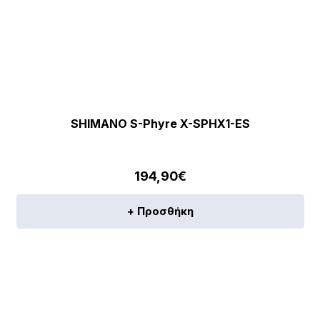
SHIMANO S-Phyre X-SPHX1-ES
194,90
€
+ Προσθήκη
[discount_percentage_loop]