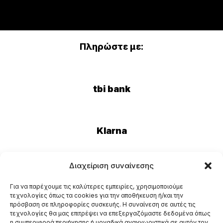
Πληρώστε με:
tbi bank
Klarna
Διαχείριση συναίνεσης
Eurobank
Για να παρέχουμε τις καλύτερες εμπειρίες, χρησιμοποιούμε
τεχνολογίες όπως τα cookies για την αποθήκευση ή/και την
πρόσβαση σε πληροφορίες συσκευής. Η συναίνεση σε αυτές τις
τεχνολογίες θα μας επιτρέψει να επεξεργαζόμαστε δεδομένα όπως
η συμπεριφορά περιήγησης ή μοναδικά αναγνωριστικά σε αυτόν τον