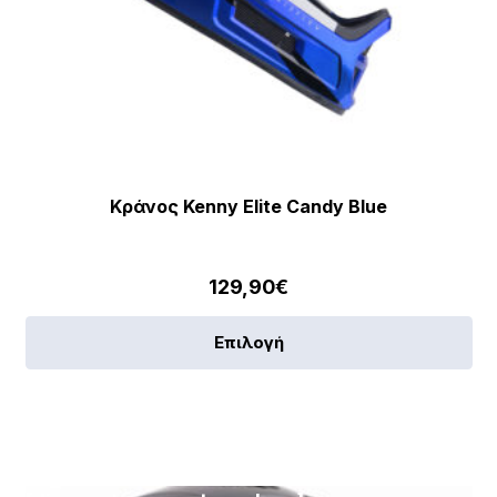
Κράνος Kenny Elite Candy Blue
129,90
€
Αυ
Επιλογή
το
πρ
έχε
πο
πα