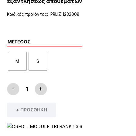
76,90€.
εξαντλήσεως αποθεμάτων
Κωδικός προϊόντος:
PRLIZ11232008
ΜΈΓΕΘΟΣ
M
S
-
+
PEARL IZUMI WOMEN'S QUEST BARRIER CONVE
+ ΠΡΟΣΘΉΚΗ