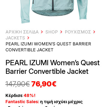
ΑΡΧΙΚΗ ΣΕΛΙΔΑ
SHOP
ΡΟΥΧΙΣΜΌΣ
JACKETS
PEARL IZUMI WOMEN’S QUEST BARRIER
CONVERTIBLE JACKET
PEARL IZUMI Women’s Quest
Barrier Convertible Jacket
Original
Η
147,90
€
76,90
€
price
τρέχουσα
was:
τιμή
Κέρδισε
48%!
147,90€.
είναι:
Fantastic Sales:
η τιμή ισχύει μέχρις