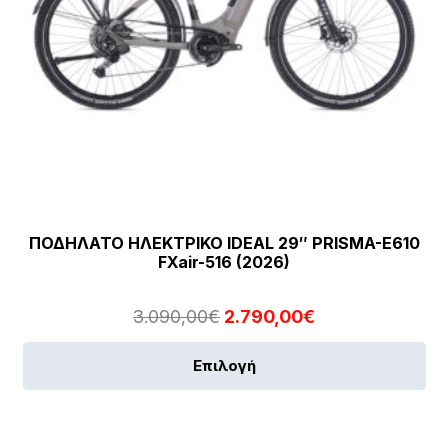
πρ
ΠΟΔΗΛΑΤΟ ΗΛΕΚΤΡΙΚΟ IDEAL 29″ PRISMA-E610
FXair-516 (2026)
Original
Η
3.090,00
€
2.790,00
€
price
τρέχουσα
Αυ
Επιλογή
was:
τιμή
το
3.090,00€.
είναι:
πρ
2.790,00€.
έχε