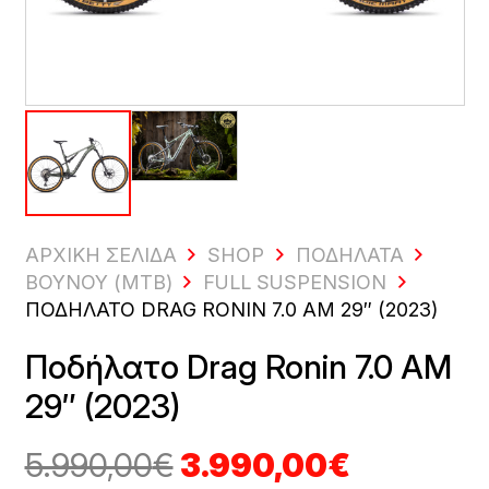
ΑΡΧΙΚΗ ΣΕΛΙΔΑ
SHOP
ΠΟΔΉΛΑΤΑ
ΒΟΥΝΟΎ (MTB)
FULL SUSPENSION
ΠΟΔΉΛΑΤΟ DRAG RONIN 7.0 AM 29″ (2023)
Ποδήλατο Drag Ronin 7.0 AM
29″ (2023)
Original
Η
5.990,00
€
3.990,00
€