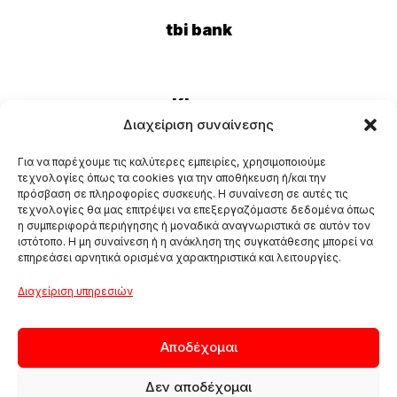
tbi bank
Klarna
Διαχείριση συναίνεσης
Για να παρέχουμε τις καλύτερες εμπειρίες, χρησιμοποιούμε
Eurobank
τεχνολογίες όπως τα cookies για την αποθήκευση ή/και την
πρόσβαση σε πληροφορίες συσκευής. Η συναίνεση σε αυτές τις
τεχνολογίες θα μας επιτρέψει να επεξεργαζόμαστε δεδομένα όπως
η συμπεριφορά περιήγησης ή μοναδικά αναγνωριστικά σε αυτόν τον
ιστότοπο. Η μη συναίνεση ή η ανάκληση της συγκατάθεσης μπορεί να
επηρεάσει αρνητικά ορισμένα χαρακτηριστικά και λειτουργίες.
Διαχείριση υπηρεσιών
Αποδέχομαι
Δεν αποδέχομαι