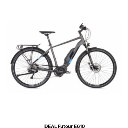
[discount_percentage_loop]
IDEAL Futour E610