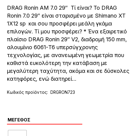
price
τρέχου
was:
τιμή
DRAG Ronin AM 7.0 29″ Τί είναι? To DRAG
5.990,00€.
είναι:
Ronin 7.0 29″ είναι σταρισμένο με Shimano XT
3.990,0
1X12 sp και σου προσφέρει μεάλη γκάμα
επιλογών. Τί μου προσφέρει? * Ένα εξαιρετικό
πλαίσιο DRAG Ronin 29″ V2, διαδρομή 150 mm,
αλουμίνιο 6061-T6 υπερσύγχρονης
τεχνολογίας, με ανανεωμένη γεωμετρία που
καθιστά ευκολότερη την κατάβαση με
μεγαλύτερη ταχύτητα, ακόμα και σε δύσκολες
κατηφόρες, ενώ διατηρεί…
Κωδικός προϊόντος:
DRGRON723
ΜΈΓΕΘΟΣ