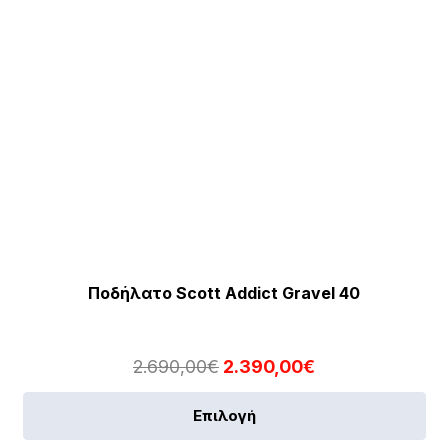
σε
το
πρ
Ποδήλατο Scott Addict Gravel 40
Original
Η
2.690,00
€
2.390,00
€
price
τρέχουσα
Αυ
Επιλογή
was:
τιμή
το
2.690,00€.
είναι: