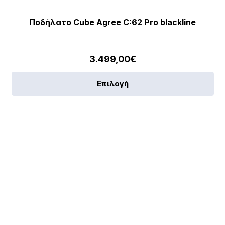
Ποδήλατο Cube Agree C:62 Pro blackline
3.499,00
€
Αυ
Επιλογή
το
πρ
έχε
πο
πα
[discount_percentage_loop]
Οι
επ
μπ
να
επ
στ