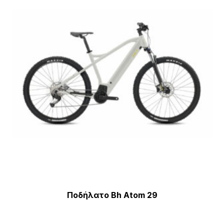
μπ
να
επ
στ
σε
το
πρ
Ποδήλατο Bh Atom 29