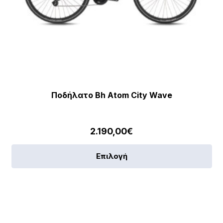
Ποδήλατο Bh Atom City Wave
2.190,00
€
Αυ
Επιλογή
το
πρ
έχε
πο
πα