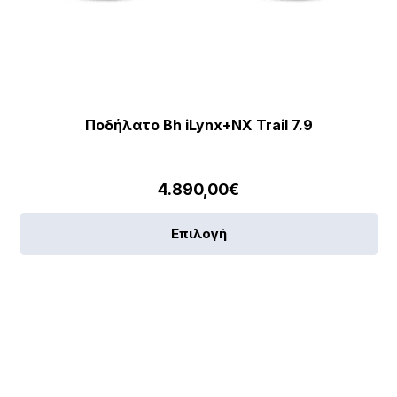
Ποδήλατο Bh iLynx+NX Trail 7.9
4.890,00
€
Αυ
Επιλογή
το
πρ
έχε
πο
πα
[discount_percentage_loop]
Οι
επ