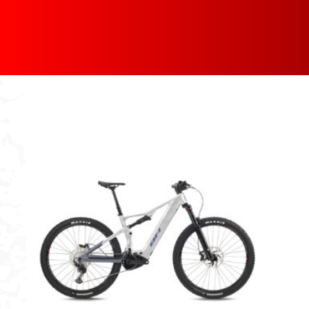
[discount_percentage_loop]