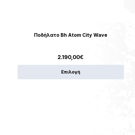
Ποδήλατο Bh Atom City Wave
2.190,00
€
Αυτό
Επιλογή
το
ν
προϊ
έχει
πλές
πολλ
λαγές.
παρα
Οι
γές
επιλ
ύν
μπορ