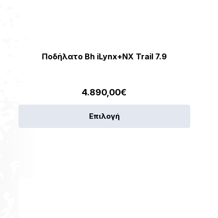
Ποδήλατο Bh iLynx+NX Trail 7.9
4.890,00
€
Αυτό
Επιλογή
το
προϊόν
έχει
πολλαπ
παραλλ
[discount_percentage_loop]
Οι
επιλογέ
μπορού