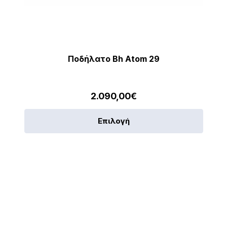
Ποδήλατο Bh Atom 29
2.090,00
€
Αυτό
Επιλογή
το
προϊό
έχει
λές
πολλα
αγές.
παραλ
Οι
ς
επιλο
ν
μπορο