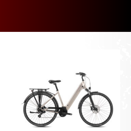
[discount_percentage_loop]