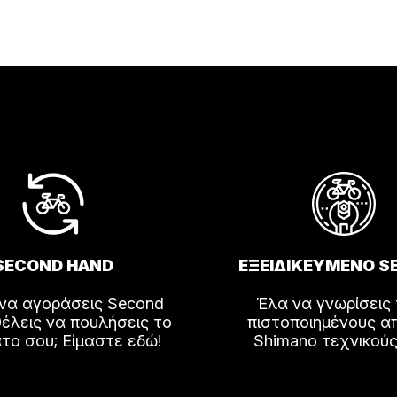
λές
αγές.
ς
ν
ύν
SECOND HAND
ΕΞΕΙΔΙΚΕΥΜΕΝΟ S
ος
 να αγοράσεις Second
Έλα να γνωρίσεις
έλεις να πουλήσεις το
πιστοποιημένους α
το σου; Είμαστε εδώ!
Shimano τεχνικούς