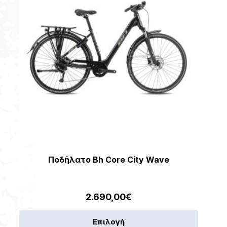
να
επιλεγο
στη
σελίδα
του
προϊόντ
Ποδήλατο Bh Core City Wave
2.690,00
€
Αυτό
Επιλογή