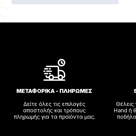
το
προϊόν
έχει
πολλαπ
παραλλ
Οι
επιλογέ
μπορού
να
επιλεγο
στη
σελίδα
ΜΕΤΑΦΟΡΙΚΑ - ΠΛΗΡΩΜΕΣ
του
προϊόντ
Δείτε όλες τις επιλογές
Θέλεις
αποστολής και τρόπους
Hand ή θ
πληρωμής για τα προϊόντα μας.
ποδήλα