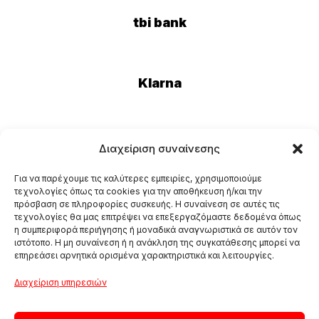
tbi bank
Klarna
Eurobank
Διαχείριση συναίνεσης
Για να παρέχουμε τις καλύτερες εμπειρίες, χρησιμοποιούμε
τεχνολογίες όπως τα cookies για την αποθήκευση ή/και την
πρόσβαση σε πληροφορίες συσκευής. Η συναίνεση σε αυτές τις
τεχνολογίες θα μας επιτρέψει να επεξεργαζόμαστε δεδομένα όπως
η συμπεριφορά περιήγησης ή μοναδικά αναγνωριστικά σε αυτόν τον
ιστότοπο. Η μη συναίνεση ή η ανάκληση της συγκατάθεσης μπορεί να
επηρεάσει αρνητικά ορισμένα χαρακτηριστικά και λειτουργίες.
Διαχείριση υπηρεσιών