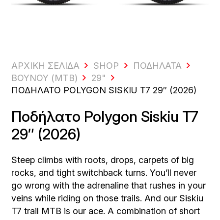
ΑΡΧΙΚΗ ΣΕΛΙΔΑ
SHOP
ΠΟΔΉΛΑΤΑ
ΒΟΥΝΟΎ (MTB)
29"
ΠΟΔΉΛΑΤΟ POLYGON SISKIU T7 29″ (2026)
Ποδήλατο Polygon Siskiu T7
29″ (2026)
Steep climbs with roots, drops, carpets of big
rocks, and tight switchback turns. You’ll never
go wrong with the adrenaline that rushes in your
veins while riding on those trails. And our Siskiu
T7 trail MTB is our ace. A combination of short