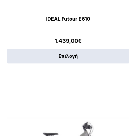
IDEAL Futour E610
1.439,00
€
Αυ
Επιλογή
το
πρ
έχε
πο
πα
[discount_percentage_loop]
Οι
επ
μπ
να
επ