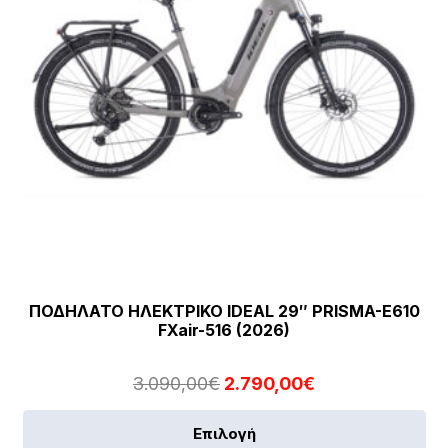
στ
σε
το
πρ
ΠΟΔΗΛΑΤΟ ΗΛΕΚΤΡΙΚΟ IDEAL 29″ PRISMA-E610
FXair-516 (2026)
Original
Η
3.090,00
€
2.790,00
€
price
τρέχουσα
Αυ
Επιλογή
was:
τιμή
το