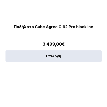
Ποδήλατο Cube Agree C:62 Pro blackline
3.499,00
€
Αυ
Επιλογή
το
πρ
έχε
πο
πα
[discount_percentage_loop]
Οι
επ
μπ