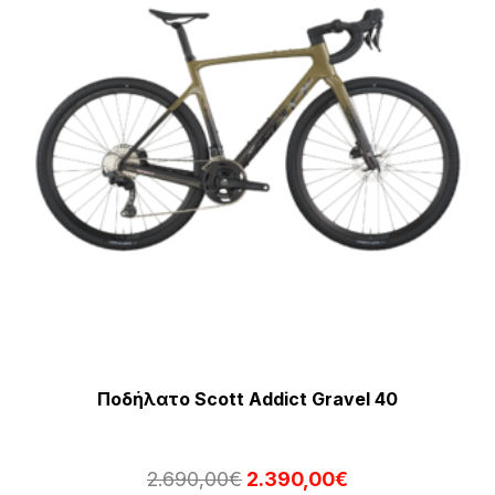
να
επ
στ
σε
το
πρ
Ποδήλατο Scott Addict Gravel 40
Original
Η
2.690,00
€
2.390,00
€