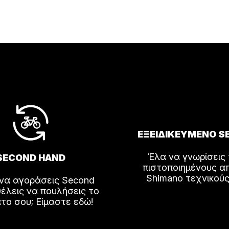
λές
αγές.
ς
ν
ύν
ΕΞΕΙΔΙΚΕΥΜΕΝΟ S
Έλα να γνωρίσεις
SECOND HAND
πιστοποιημένους α
ος
Shimano τεχνικούς
 να αγοράσεις Second
έλεις να πουλήσεις το
το σου; Είμαστε εδώ!