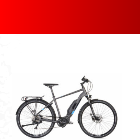
[discount_percentage_loop]