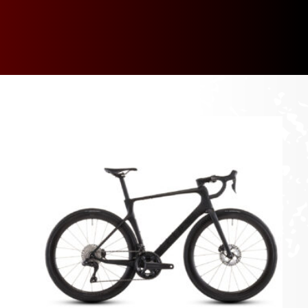
[discount_percentage_loop]