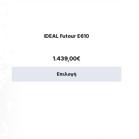
IDEAL Futour E610
1.439,00
€
Αυτό
Επιλογή
το
προϊόν
έχει
πολλαπ
παραλλ
[discount_percentage_loop]
Οι
επιλογέ
μπορού