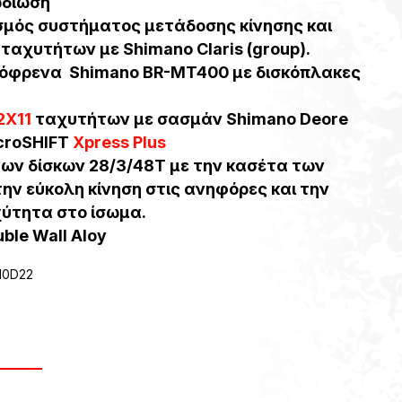
1.090,00€.
ωδίωση
σμός συστήματος μετάδοσης κίνησης και
8
ταχυτήτων με
Shimano Claris (group).
κόφρενα Shimano BR-MT400
με δισκόπλακες
2Χ11
ταχυτήτων
με σασμάν
Shimano Deore
croSHIFT
Xpress Plus
ων δίσκων 28/3/48Τ με την κασέτα των
την εύκολη κίνηση στις ανηφόρες και την
χύτητα στο ίσωμα.
ble Wall Aloy
0D22