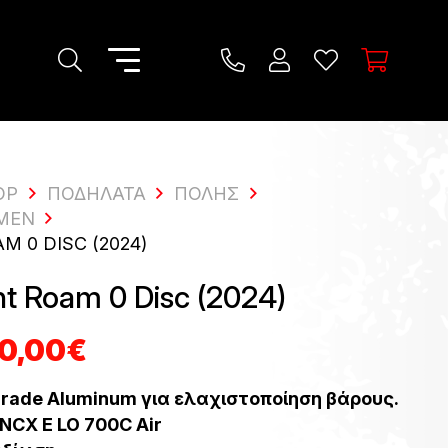
OP
ΠΟΔΉΛΑΤΑ
ΠΌΛΗΣ
 MEN
 0 DISC (2024)
t Roam 0 Disc (2024)
inal
Η
90,00
€
e
τρέχουσα
:
τιμή
ade Aluminum για ελαχιστοποίηση βάρους.
0,00€.
είναι:
 NCX E LO 700C Air