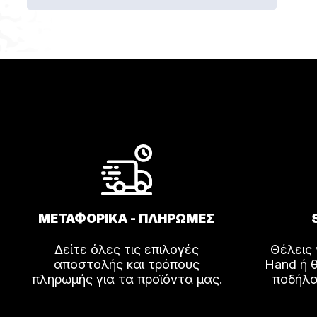
το
2.690,00€.
είναι:
προϊόν
2.390,00€.
έχει
πολλαπ
παραλλ
Οι
επιλογέ
μπορού
να
επιλεγο
στη
σελίδα
ΜΕΤΑΦΟΡΙΚΑ - ΠΛΗΡΩΜΕΣ
του
προϊόντ
Δείτε όλες τις επιλογές
Θέλεις
αποστολής και τρόπους
Hand ή θ
πληρωμής για τα προϊόντα μας.
ποδήλα