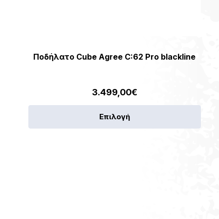
Ποδήλατο Cube Agree C:62 Pro blackline
3.499,00
€
Αυτό
Επιλογή
το
ν
προϊ
έχει
πλές
πολλ
λαγές.
παρα
Οι
γές
επιλ
ύν
μπορ