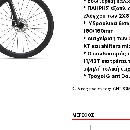
* Εσωτερική καλ
* ΠΛΗΡΗΣ εξοπλι
ελέγχου των
2Χ
* Υδραυλικά
δισ
160/160mm
* Διαχείριση των
XT
και shifters
mi
* Ο συνδυασμός τ
11/42Τ επιτρέπει 
υψηλή τελική τα
* Τροχοί
Giant Dou
Κωδικός προϊόντος:
GNTROM
ΜΈΓΕΘΟΣ