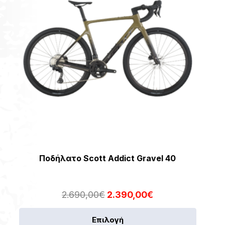
να
επιλεγο
στη
σελίδα
του
προϊόντ
Ποδήλατο Scott Addict Gravel 40
Original
Η
2.690,00
€
2.390,00
€
price
τρέχουσα
Αυτό
Επιλογή
was:
τιμή