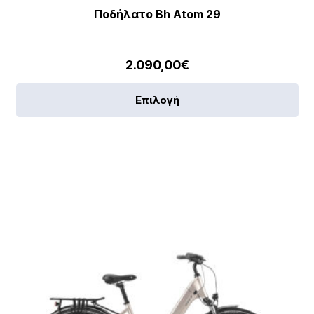
Ποδήλατο Bh Atom 29
2.090,00
€
Αυ
Επιλογή
το
πρ
έχε
πο
πα
[discount_percentage_loop]
Οι
επ
μπ
να
επ
στ
σε