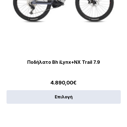
Ποδήλατο Bh iLynx+NX Trail 7.9
4.890,00
€
Αυ
Επιλογή
το
πρ
έχε
πο