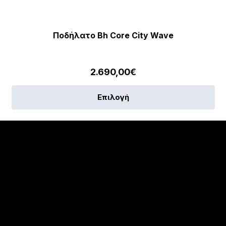
Ποδήλατο Bh Core City Wave
2.690,00
€
Αυ
Επιλογή
το
πρ
έχε
πο
πα
Οι
επ
μπ
να
επ