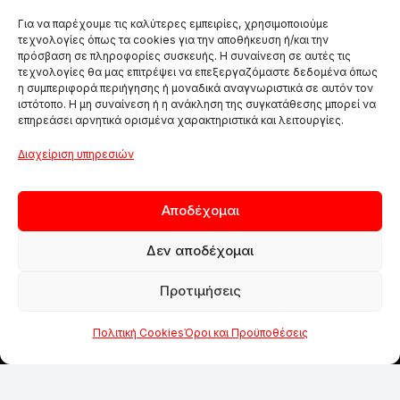
Για να παρέχουμε τις καλύτερες εμπειρίες, χρησιμοποιούμε
τεχνολογίες όπως τα cookies για την αποθήκευση ή/και την
πρόσβαση σε πληροφορίες συσκευής. Η συναίνεση σε αυτές τις
τεχνολογίες θα μας επιτρέψει να επεξεργαζόμαστε δεδομένα όπως
η συμπεριφορά περιήγησης ή μοναδικά αναγνωριστικά σε αυτόν τον
ιστότοπο. Η μη συναίνεση ή η ανάκληση της συγκατάθεσης μπορεί να
επηρεάσει αρνητικά ορισμένα χαρακτηριστικά και λειτουργίες.
Διαχείριση υπηρεσιών
Αποδέχομαι
Δεν αποδέχομαι
Προτιμήσεις
Πολιτική Cookies
Όροι και Προϋποθέσεις
ΑΠΟ ΤΟ 1984