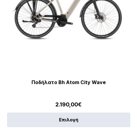
το
πρ
Ποδήλατο Bh Atom City Wave
2.190,00
€
Αυ
Επιλογή
το
πρ