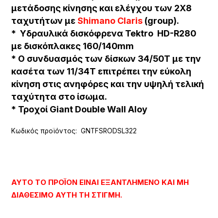
μετάδοσης κίνησης και ελέγχου των
2Χ8
ταχυτήτων με
Shimano Claris
(group).
* Υδραυλικά δισκόφρενα
Tektro HD-R280
με δισκόπλακες 160/140mm
* Ο συνδυασμός των δίσκων 34/50Τ με την
κασέτα των 11/34Τ επιτρέπει την εύκολη
κίνηση στις ανηφόρες και την υψηλή τελική
ταχύτητα στο ίσωμα.
* Τροχοί
Giant Double Wall Aloy
Κωδικός προϊόντος:
GNTFSRODSL322
ΑΥΤΌ ΤΟ ΠΡΟΪΌΝ ΕΊΝΑΙ ΕΞΑΝΤΛΗΜΈΝΟ ΚΑΙ ΜΗ
ΔΙΑΘΈΣΙΜΟ ΑΥΤΉ ΤΗ ΣΤΙΓΜΉ.