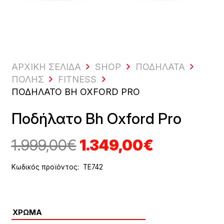
ΑΡΧΙΚΗ ΣΕΛΙΔΑ
SHOP
ΠΟΔΉΛΑΤΑ
ΠΌΛΗΣ
FITNESS
ΠΟΔΉΛΑΤΟ BH OXFORD PRO
Ποδήλατο Bh Oxford Pro
Original
Η
1.999,00
€
1.349,00
€
price
τρέχουσ
was:
τιμή
Κωδικός προϊόντος:
TE742
1.999,00€.
είναι:
1.349,00€
ΧΡΏΜΑ