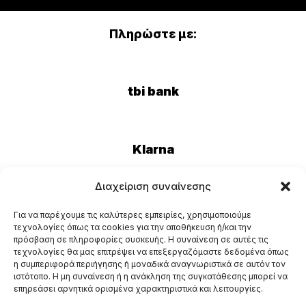
Πληρώστε με:
tbi bank
Klarna
Διαχείριση συναίνεσης
Eurobank
Για να παρέχουμε τις καλύτερες εμπειρίες, χρησιμοποιούμε
τεχνολογίες όπως τα cookies για την αποθήκευση ή/και την
πρόσβαση σε πληροφορίες συσκευής. Η συναίνεση σε αυτές τις
τεχνολογίες θα μας επιτρέψει να επεξεργαζόμαστε δεδομένα όπως
η συμπεριφορά περιήγησης ή μοναδικά αναγνωριστικά σε αυτόν τον
ιστότοπο. Η μη συναίνεση ή η ανάκληση της συγκατάθεσης μπορεί να
επηρεάσει αρνητικά ορισμένα χαρακτηριστικά και λειτουργίες.