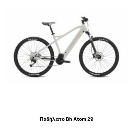
μπ
να
επ
στ
σε
το
πρ
Ποδήλατο Bh Atom 29