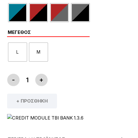
ΜΈΓΕΘΟΣ
L
M
-
+
ΠΟΔΉΛΑΤΟ BH OXFORD PRO ΠΟΣΌΤΗΤΑ
+ ΠΡΟΣΘΉΚΗ