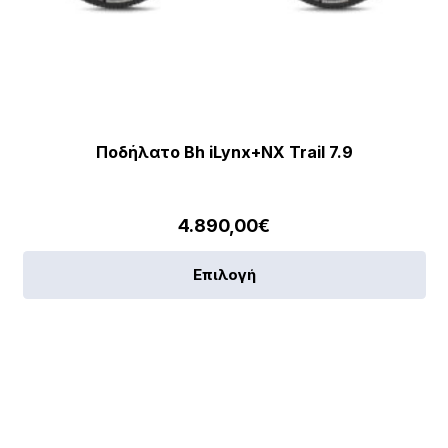
Ποδήλατο Bh iLynx+NX Trail 7.9
4.890,00
€
Αυ
Επιλογή
το
πρ
έχε
πο
πα
[discount_percentage_loop]
Οι
επ