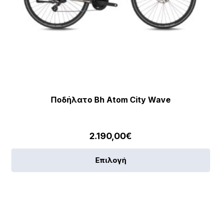
Ποδήλατο Bh Atom City Wave
2.190,00
€
Αυ
Επιλογή
το
πρ
έχε
πο
πα