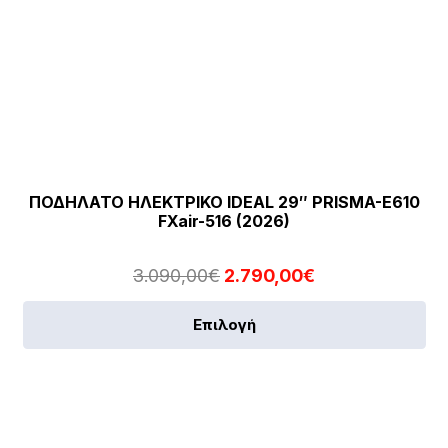
ΠΟΔΗΛΑΤΟ ΗΛΕΚΤΡΙΚΟ IDEAL 29″ PRISMA-E610
FXair-516 (2026)
Original
Η
3.090,00
€
2.790,00
€
price
τρέχουσα
Αυ
Επιλογή
was:
τιμή
το
3.090,00€.
είναι:
πρ
2.790,00€.
έχε
πο
πα