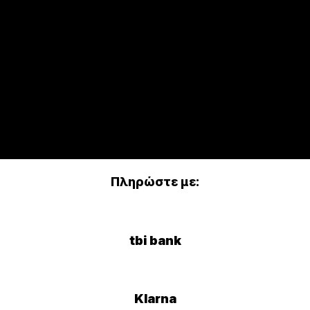
Πληρώστε με:
tbi bank
Klarna