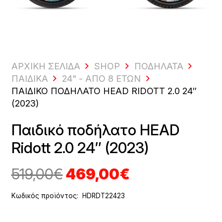
ΑΡΧΙΚΗ ΣΕΛΙΔΑ
SHOP
ΠΟΔΉΛΑΤΑ
ΠΑΙΔΙΚΆ
24" - ΑΠΌ 8 ΕΤΏΝ
ΠΑΙΔΙΚΌ ΠΟΔΉΛΑΤΟ HEAD RIDOTT 2.0 24″
(2023)
Παιδικό ποδήλατο HEAD
Ridott 2.0 24″ (2023)
Original
Η
519,00
€
469,00
€
price
τρέχουσα
was:
τιμή
Κωδικός προϊόντος:
HDRDT22423
519,00€.
είναι: