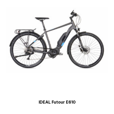
IDEAL Futour E610