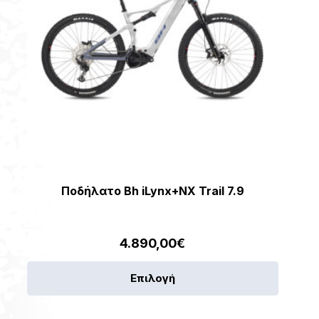
Ποδήλατο Bh iLynx+NX Trail 7.9
4.890,00
€
Αυτό
Επιλογή
το
προϊόν