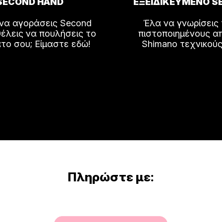
SECOND HAND
ΕΞΕΙΔΙΚΕΥΜΕΝΟ S
 να αγοράσεις Second
ος
Έλα να γνωρίσεις
έλεις να πουλήσεις το
πιστοποιημένους α
το σου; Είμαστε εδώ!
Shimano τεχνικούς
Πληρώστε με: