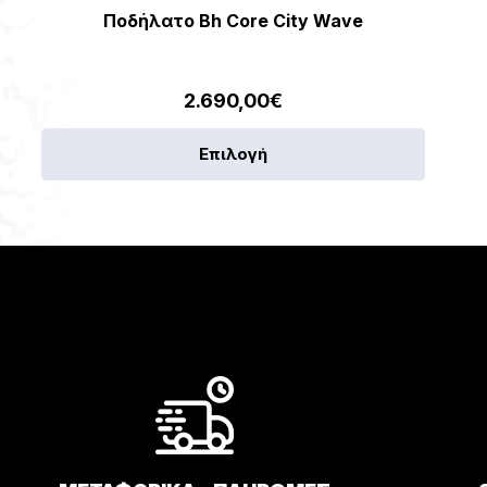
Ποδήλατο Bh Core City Wave
2.690,00
€
Αυτό
Επιλογή
το
προϊόν
έχει
πολλαπ
παραλλ
Οι
επιλογέ
μπορού
να
επιλεγο
στη
σελίδα