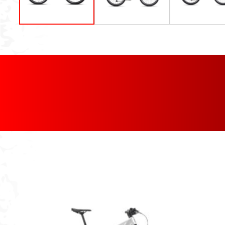
[discount_percentage_loop]