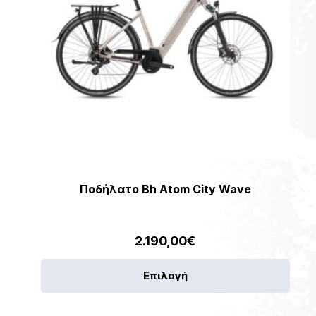
Ποδήλατο Bh Atom City Wave
2.190,00
€
Αυτό
Επιλογή
το
ν
προϊ