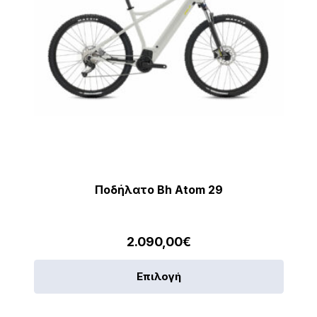
Ποδήλατο Bh Atom 29
2.090,00
€
Αυτό
Επιλογή
το
προϊό