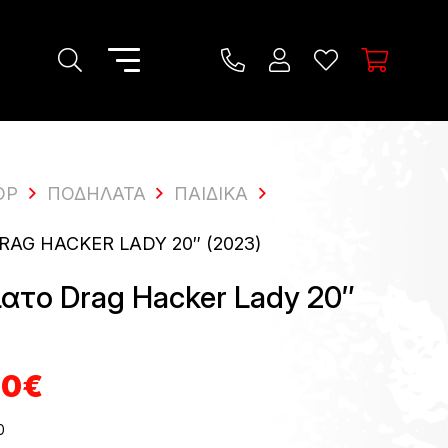
OP
ΠΟΔΉΛΑΤΑ
ΠΑΙΔΙΚΆ
AG HACKER LADY 20″ (2023)
ατο Drag Hacker Lady 20″
nal
Η
00
€
τρέχουσα
τιμή
0