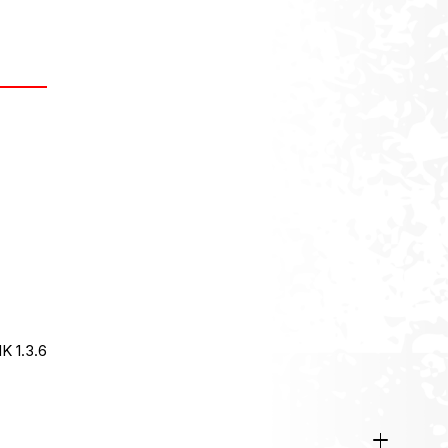
0€.
είναι:
239,00€.
Ο DRAG HACKER LADY 20" (2023) ΠΟΣΌΤΗΤΑ