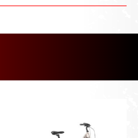
[discount_percentage_loop]