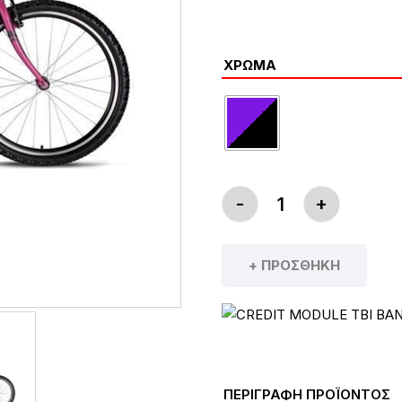
269,0
ΧΡΏΜΑ
-
+
ΠΑΙΔΙΚΌ ΠΟΔΉΛΑΤ
+ ΠΡΟΣΘΉΚΗ
ΠΕΡΙΓΡΑΦΗ ΠΡΟΪΟΝΤΟΣ