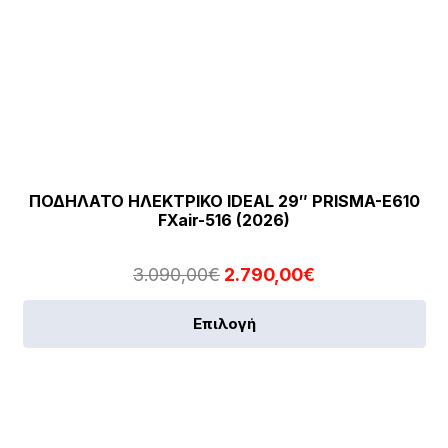
ΠΟΔΗΛΑΤΟ ΗΛΕΚΤΡΙΚΟ IDEAL 29″ PRISMA-E610
FXair-516 (2026)
Original
Η
3.090,00
€
2.790,00
€
price
τρέχουσα
Αυ
Επιλογή
was:
τιμή
το
3.090,00€.
είναι:
πρ
2.790,00€.
έχε
πο
πα