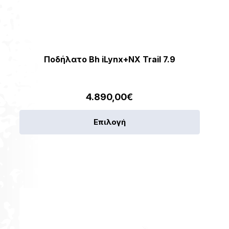
Ποδήλατο Bh iLynx+NX Trail 7.9
4.890,00
€
Αυτό
Επιλογή
το
προϊόν
έχει
πολλαπ
παραλλ
[discount_percentage_loop]
Οι
επιλογέ
μπορού