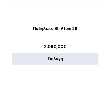
Ποδήλατο Bh Atom 29
2.090,00
€
Αυτό
Επιλογή
το
προϊό
έχει
λές
πολλα
αγές.
παραλ
Οι
ς
επιλο
ν
μπορο