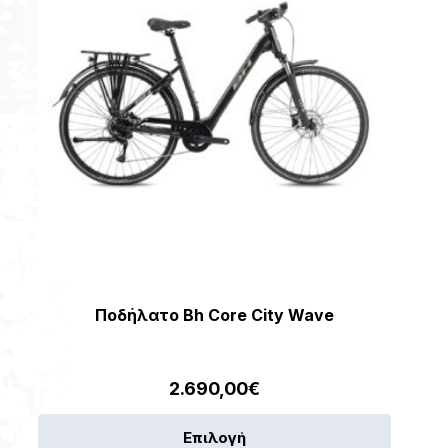
να
επιλεγο
στη
σελίδα
του
προϊόντ
Ποδήλατο Bh Core City Wave
2.690,00
€
Αυτό
Επιλογή