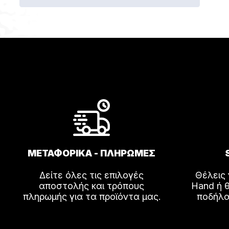
το
προϊόν
έχει
πολλαπ
παραλλ
Οι
επιλογέ
μπορού
να
επιλεγο
στη
σελίδα
ΜΕΤΑΦΟΡΙΚΑ - ΠΛΗΡΩΜΕΣ
του
προϊόντ
Δείτε όλες τις επιλογές
Θέλεις
αποστολής και τρόπους
Hand ή θ
πληρωμής για τα προϊόντα μας.
ποδήλα