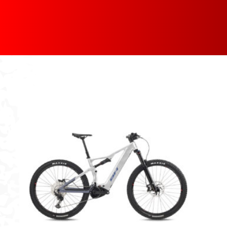
[discount_percentage_loop]