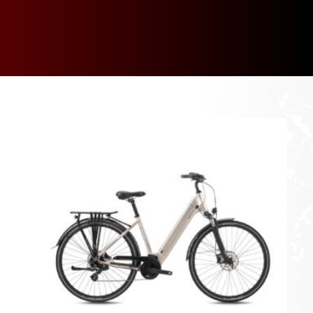
[discount_percentage_loop]