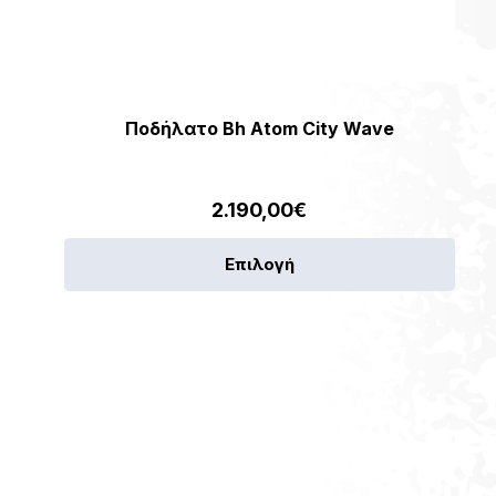
Ποδήλατο Bh Atom City Wave
2.190,00
€
Αυτό
Επιλογή
το
ν
προϊ
έχει
πλές
πολλ
λαγές.
παρα
Οι
γές
επιλ
ύν
μπορ