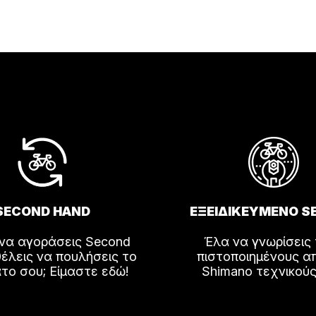
λές
αγές.
ς
ν
ύν
SECOND HAND
ΕΞΕΙΔΙΚΕΥΜΕΝΟ S
ος
 να αγοράσεις Second
Έλα να γνωρίσεις
έλεις να πουλήσεις το
πιστοποιημένους α
το σου; Είμαστε εδώ!
Shimano τεχνικούς