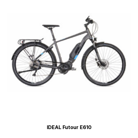
IDEAL Futour E610