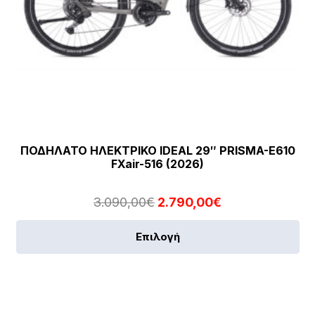
ΠΟΔΗΛΑΤΟ ΗΛΕΚΤΡΙΚΟ IDEAL 29″ PRISMA-E610
FXair-516 (2026)
Original
Η
3.090,00
€
2.790,00
€
price
τρέχουσα
Αυ
Επιλογή
was:
τιμή
το
3.090,00€.
είναι:
πρ
2.790,00€.
έχε
πο