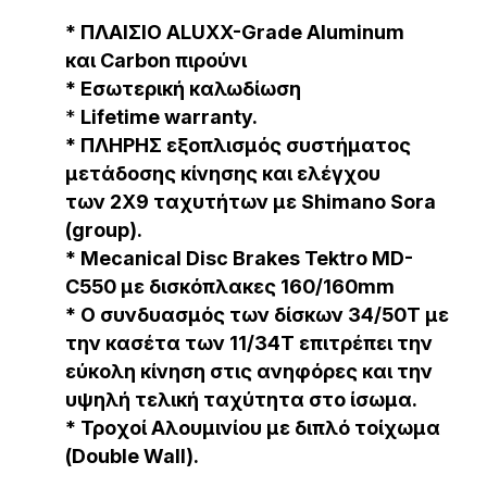
* ΠΛΑΙΣΙΟ
ALUXX-Grade Aluminum
και Carbon πιρούνι
* Εσωτερική καλωδίωση
*
L
ifetime warranty
.
* ΠΛΗΡΗΣ εξοπλισμός συστήματος
μετάδοσης κίνησης και ελέγχου
των
2Χ9
ταχυτήτων με
Shimano Sora
(group).
* Mecanical Disc Brakes
Tektro MD-
C550
με δισκόπλακες 160/160mm
* Ο συνδυασμός των δίσκων 34/50Τ με
την κασέτα των 11/34Τ επιτρέπει την
εύκολη κίνηση στις ανηφόρες και την
υψηλή τελική ταχύτητα στο ίσωμα.
* Τροχοί Αλουμινίου με διπλό τοίχωμα
(
Double Wall
).