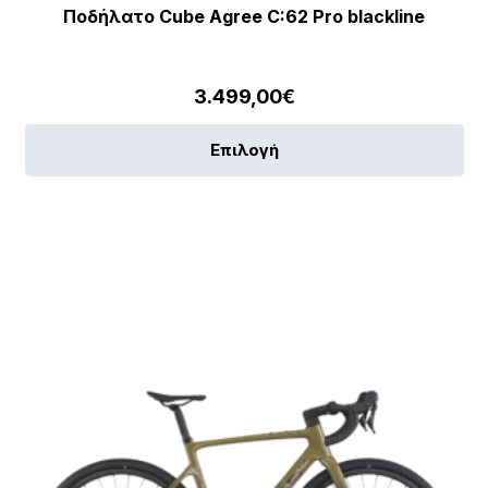
Ποδήλατο Cube Agree C:62 Pro blackline
3.499,00
€
Αυ
Επιλογή
το
πρ
έχε
πο
πα
[discount_percentage_loop]
Οι
επ
μπ
να
επ
στ
σε