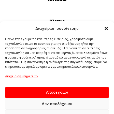
Klarna
Διαχείριση συναίνεσης
Για να παρέχουμε τις καλύτερες εμπειρίες, χρησιμοποιούμε
Eurobank
τεχνολογίες όπως τα cookies για την αποθήκευση ή/και την
πρόσβαση σε πληροφορίες συσκευής. Η συναίνεση σε αυτές τις
τεχνολογίες θα μας επιτρέψει να επεξεργαζόμαστε δεδομένα όπως
η συμπεριφορά περιήγησης ή μοναδικά αναγνωριστικά σε αυτόν τον
ιστότοπο. Η μη συναίνεση ή η ανάκληση της συγκατάθεσης μπορεί να
επηρεάσει αρνητικά ορισμένα χαρακτηριστικά και λειτουργίες.
Διαχείριση υπηρεσιών
Αποδέχομαι
Δεν αποδέχομαι