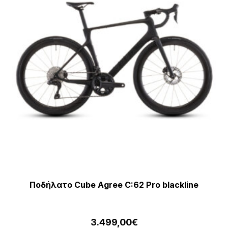
να
επ
στ
σε
το
πρ
Ποδήλατο Cube Agree C:62 Pro blackline
3.499,00
€