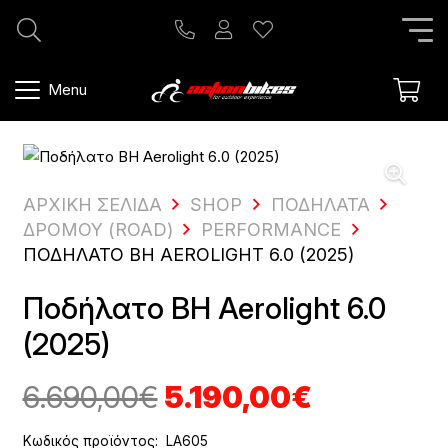
Menu
ΑΡΧΙΚΗ ΣΕΛΙΔΑ
SHOP
ΠΟΔΉΛΑΤΑ
ΔΡΌΜΟΥ (ROAD)
PERFORMANCE
ΠΟΔΉΛΑΤΟ BH AEROLIGHT 6.0 (2025)
Ποδήλατο BH Aerolight 6.0
(2025)
Original
Η
6.690,00
€
5.190,00
€
price
τρέχουσ
Κωδικός προϊόντος:
LA605