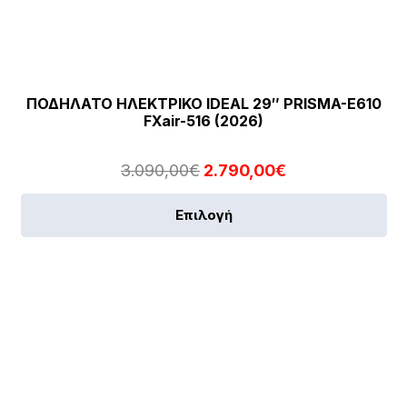
ΠΟΔΗΛΑΤΟ ΗΛΕΚΤΡΙΚΟ IDEAL 29″ PRISMA-E610
FXair-516 (2026)
Original
Η
3.090,00
€
2.790,00
€
price
τρέχουσα
Αυ
Επιλογή
was:
τιμή
το
3.090,00€.
είναι:
πρ
2.790,00€.
έχε
πο
πα
[discount_percentage_loop]
Οι
επ
μπ