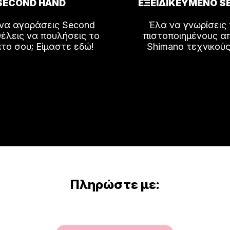
SECOND HAND
ΕΞΕΙΔΙΚΕΥΜΕΝΟ S
ος
 να αγοράσεις Second
Έλα να γνωρίσεις
έλεις να πουλήσεις το
πιστοποιημένους α
το σου; Είμαστε εδώ!
Shimano τεχνικούς
Πληρώστε με: