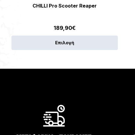
CHILLI Pro Scooter Reaper
189,90
€
Αυτό
Επιλογή
το
προϊόν
έχει
πολλαπ
παραλλ
Οι
επιλογέ
μπορού
να
επιλεγο
στη
σελίδα