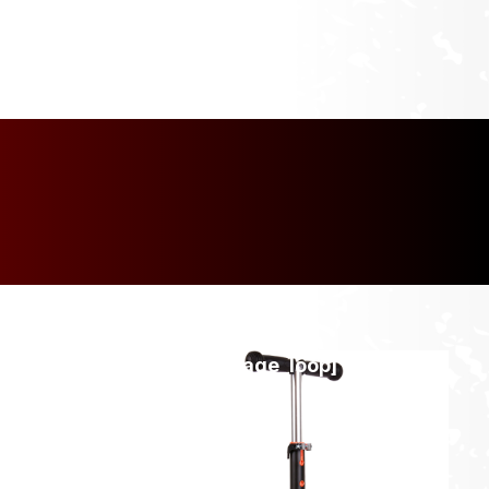
[discount_percentage_loop]