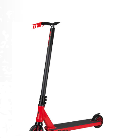
[discount_percentage_loop]