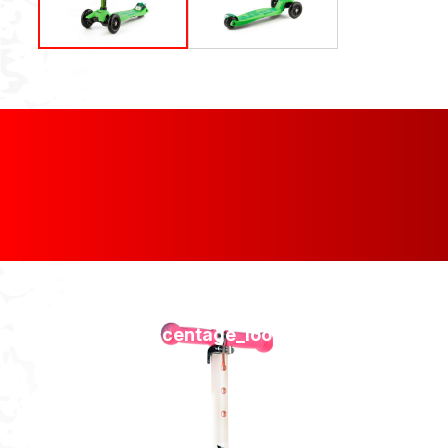
[discount_percentage_loop]