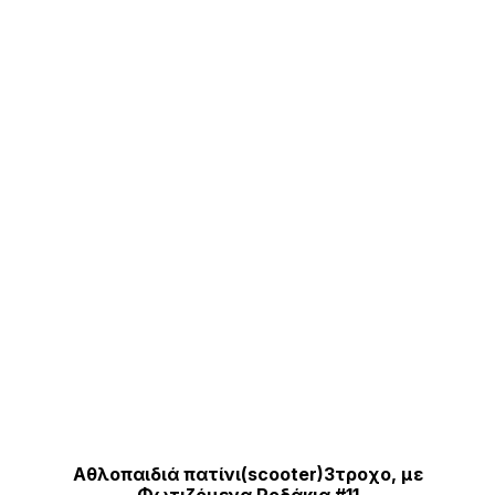
Αθλοπαιδιά πατίνι(scooter)3τροχο, με