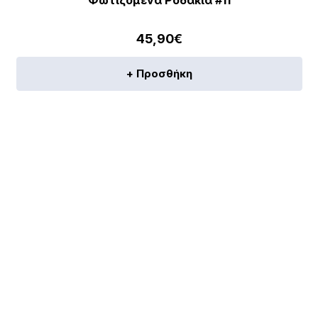
Φωτιζόμενα Ροδάκια #11
45,90
€
+ Προσθήκη
[discount_percentage_loop]