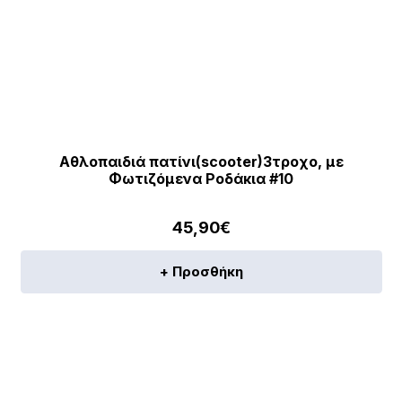
Αθλοπαιδιά πατίνι(scooter)3τροχο, με
Φωτιζόμενα Ροδάκια #10
45,90
€
+ Προσθήκη
[discount_percentage_loop]