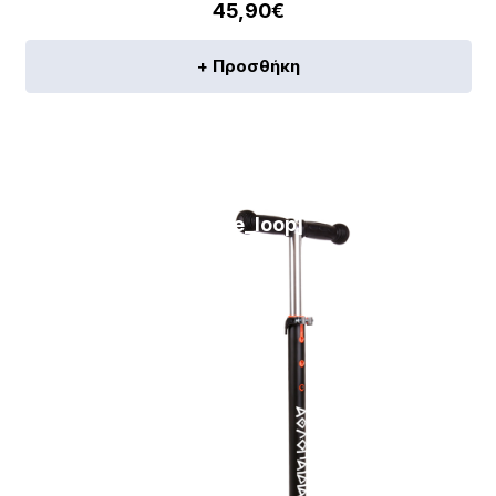
45,90
€
+ Προσθήκη
[discount_percentage_loop]