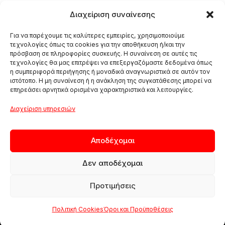
Διαχείριση συναίνεσης
Για να παρέχουμε τις καλύτερες εμπειρίες, χρησιμοποιούμε
τεχνολογίες όπως τα cookies για την αποθήκευση ή/και την
πρόσβαση σε πληροφορίες συσκευής. Η συναίνεση σε αυτές τις
τεχνολογίες θα μας επιτρέψει να επεξεργαζόμαστε δεδομένα όπως
η συμπεριφορά περιήγησης ή μοναδικά αναγνωριστικά σε αυτόν τον
ιστότοπο. Η μη συναίνεση ή η ανάκληση της συγκατάθεσης μπορεί να
επηρεάσει αρνητικά ορισμένα χαρακτηριστικά και λειτουργίες.
Διαχείριση υπηρεσιών
Αποδέχομαι
Δεν αποδέχομαι
Προτιμήσεις
ΑΠΟ ΤΟ 1984
Πολιτική Cookies
Όροι και Προϋποθέσεις
Η εμπειρία των 40 χρόνων και η εξειδίκευση