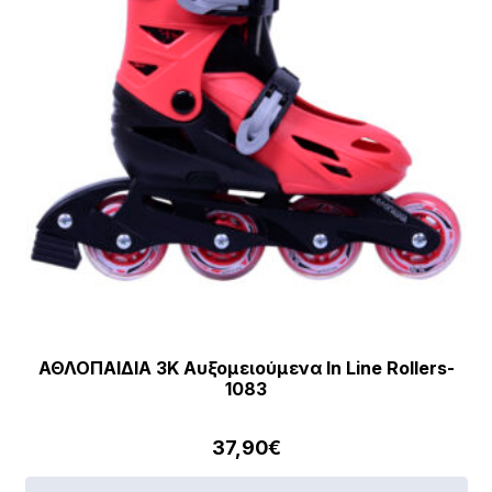
ΑΘΛΟΠΑΙΔΙΑ 3K Αυξομειούμενα In Line Rollers-
1083
37,90
€
Αυ