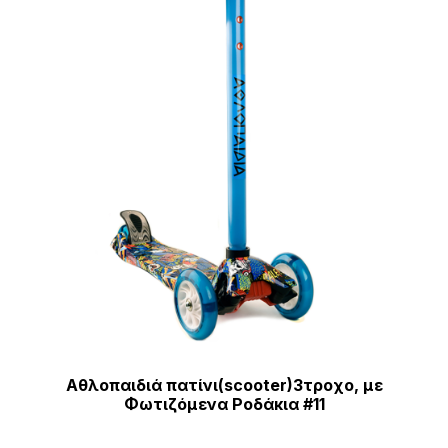
Αθλοπαιδιά πατίνι(scooter)3τροχο, με
Φωτιζόμενα Ροδάκια #11