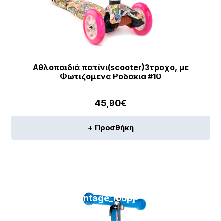
Αθλοπαιδιά πατίνι(scooter)3τροχο, με
Φωτιζόμενα Ροδάκια #10
45,90
€
+ Προσθήκη
[discount_percentage_loop]