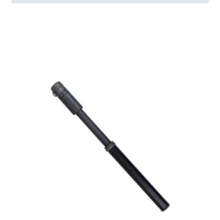
[discount_percentage_loop]