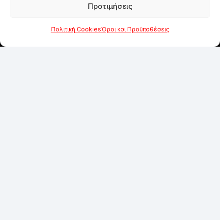
Προτιμήσεις
ΑΠΟ ΤΟ 1984
Πολιτική Cookies
Όροι και Προϋποθέσεις
Η εμπειρία των 40 χρόνων και η εξειδίκευση
είναι ο οδηγός μας για να συνεχίσουμε να
προσφέρουμε άρτιες υπηρεσίες και προϊόντα
στους πελάτες μας.
SOCIAL MEDIA
Λεωφόρος Πεντέλης 48
Χαλάνδρι, Αθήνα
210 68 46 632