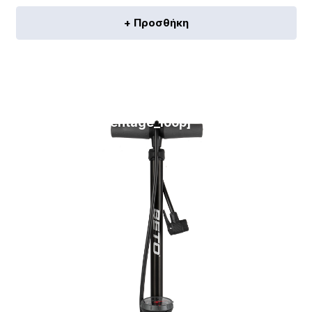
+ Προσθήκη
[discount_percentage_loop]