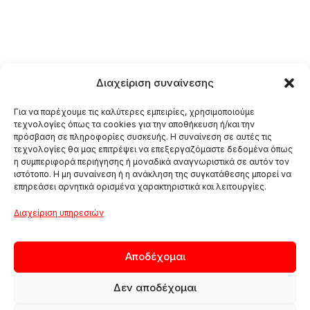
Διαχείριση συναίνεσης
Για να παρέχουμε τις καλύτερες εμπειρίες, χρησιμοποιούμε
τεχνολογίες όπως τα cookies για την αποθήκευση ή/και την
πρόσβαση σε πληροφορίες συσκευής. Η συναίνεση σε αυτές τις
τεχνολογίες θα μας επιτρέψει να επεξεργαζόμαστε δεδομένα όπως
η συμπεριφορά περιήγησης ή μοναδικά αναγνωριστικά σε αυτόν τον
ιστότοπο. Η μη συναίνεση ή η ανάκληση της συγκατάθεσης μπορεί να
επηρεάσει αρνητικά ορισμένα χαρακτηριστικά και λειτουργίες.
Διαχείριση υπηρεσιών
Αποδέχομαι
Δεν αποδέχομαι