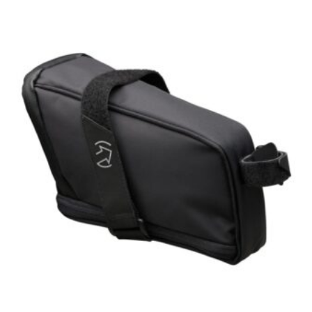
[discount_percentage_loop]