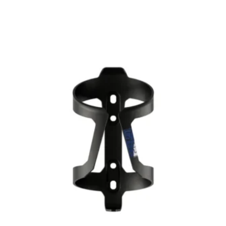
[discount_percentage_loop]