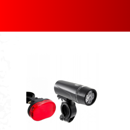
[discount_percentage_loop]