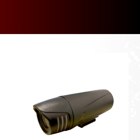
[discount_percentage_loop]