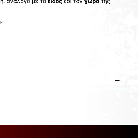
ή, ανάλογα με το
είδος
και τον
χώρο
της
1F