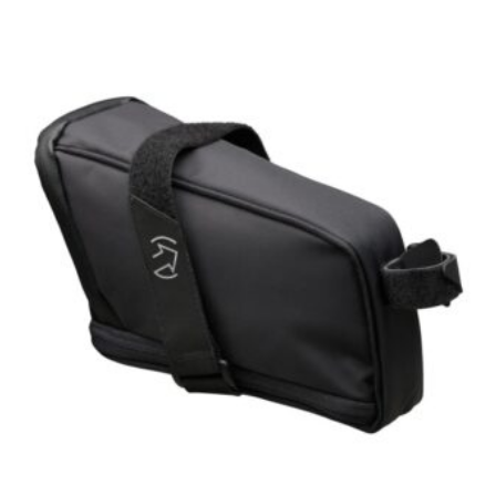
[discount_percentage_loop]