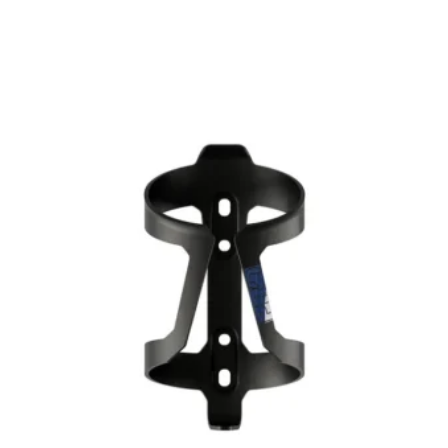
[discount_percentage_loop]