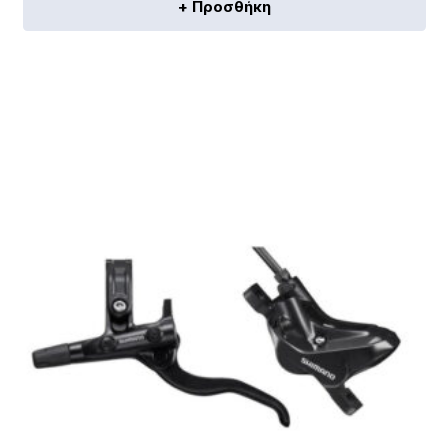
+ Προσθήκη
[discount_percentage_loop]