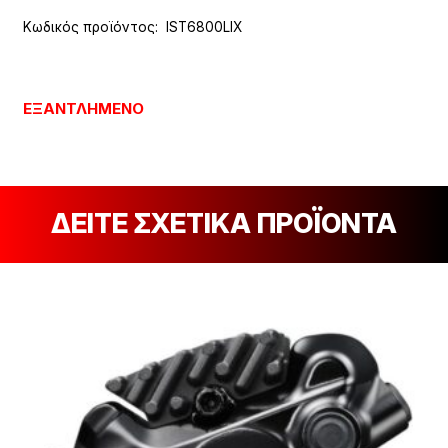
Κωδικός προϊόντος:
IST6800LIX
ΕΞΑΝΤΛΗΜΈΝΟ
ΔΕΙΤΕ ΣΧΕΤΙΚΑ ΠΡΟΪΟΝΤΑ
[discount_percentage_loop]