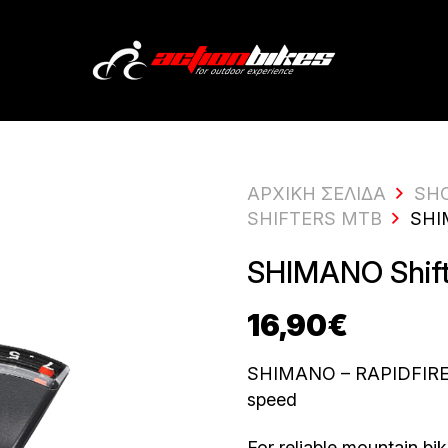
ΑΡΧΙΚΗ ΣΕΛΙΔΑ
SH
SHIFTERS MTB
SHI
SHIMANO Shift
16,90
€
SHIMANO – RAPIDFIRE PL
speed
For reliable mountain b