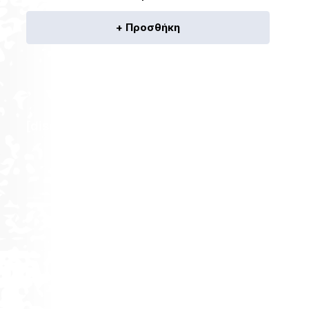
+ Προσθήκη
[discount_percentage_loop]