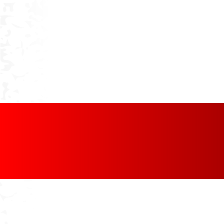
[discount_percentage_loop]