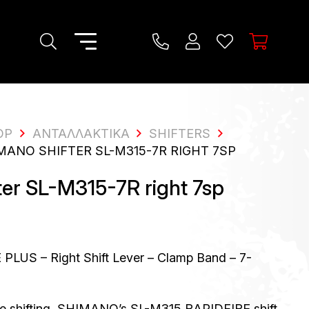
OP
ΑΝΤΑΛΛΑΚΤΙΚΆ
SHIFTERS
MANO SHIFTER SL-M315-7R RIGHT 7SP
er SL-M315-7R right 7sp
US – Right Shift Lever – Clamp Band – 7-
ike shifting, SHIMANO’s SL-M315 RAPIDFIRE shift