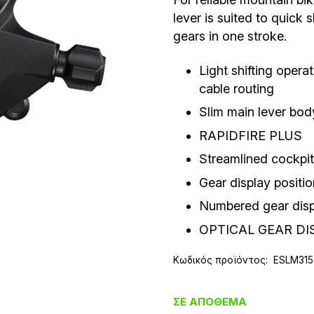
lever is suited to quick s
gears in one stroke.
Light shifting operat
cable routing
Slim main lever bod
RAPIDFIRE PLUS
Streamlined cockpit
Gear display positi
Numbered gear displ
OPTICAL GEAR DI
Κωδικός προϊόντος:
ESLM315
ΣΕ ΑΠΌΘΕΜΑ