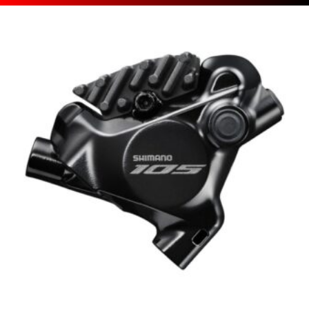
[discount_percentage_loop]