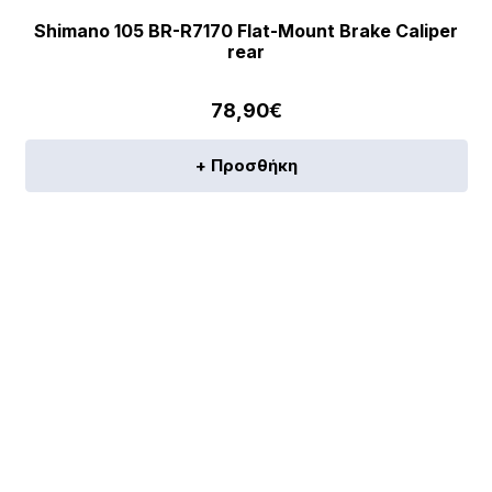
Shimano 105 BR-R7170 Flat-Mount Brake Caliper
rear
78,90
€
+ Προσθήκη
[discount_percentage_loop]