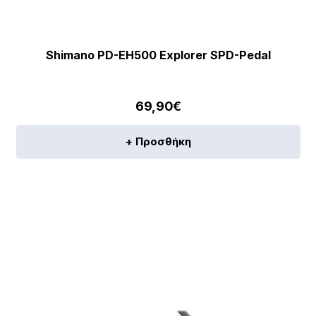
Shimano PD-EH500 Explorer SPD-Pedal
69,90
€
+ Προσθήκη
[discount_percentage_loop]