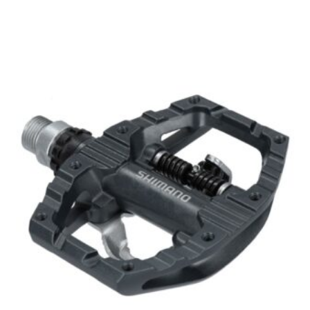
[discount_percentage_loop]