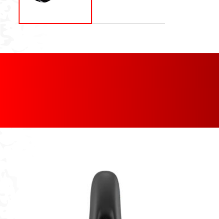
[discount_percentage_loop]