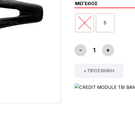
ΜΈΓΕΘΟΣ
L
S
-
+
SELLE ITALIA SP
+ ΠΡΟΣΘΉΚΗ