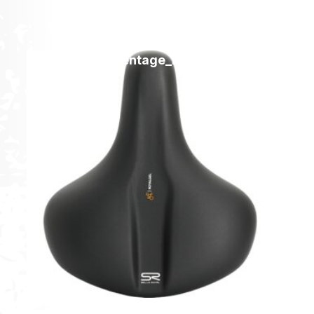
[discount_percentage_loop]