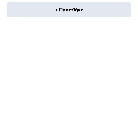
+ Προσθήκη
[discount_percentage_loop]