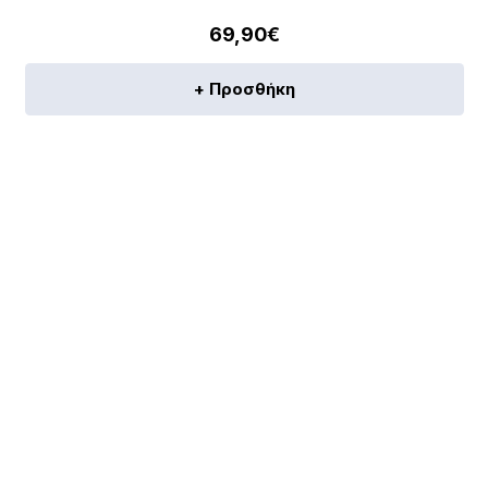
69,90
€
+ Προσθήκη
[discount_percentage_loop]