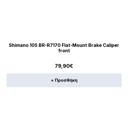
Shimano 105 BR-R7170 Flat-Mount Brake Caliper
front
79,90
€
+ Προσθήκη
[discount_percentage_loop]