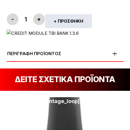
-
+
+ ΠΡΟΣΘΉΚΗ
VELO SENSO COMP ΠΟΣΌΤΗΤΑ
ΠΕΡΙΓΡΑΦΗ ΠΡΟΪΟΝΤΟΣ
ΔΕΙΤΕ ΣΧΕΤΙΚΑ ΠΡΟΪΟΝΤΑ
[discount_percentage_loop]