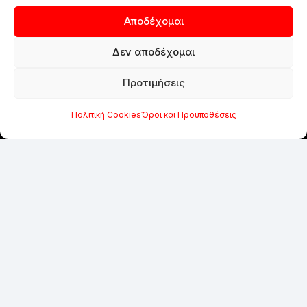
Αποδέχομαι
Δεν αποδέχομαι
Προτιμήσεις
Πολιτική Cookies
Όροι και Προϋποθέσεις
ΑΠΟ ΤΟ 1984
Η εμπειρία των 40 χρόνων και η εξειδίκευση
είναι ο οδηγός μας για να συνεχίσουμε να
προσφέρουμε άρτιες υπηρεσίες και προϊόντα
στους πελάτες μας.