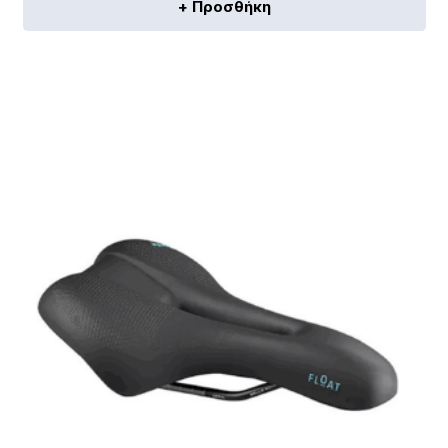
+ Προσθήκη
[discount_percentage_loop]