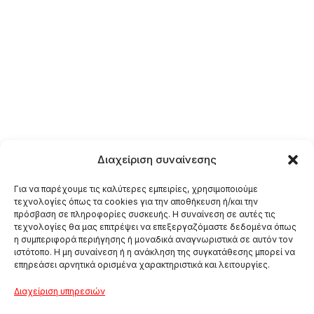
Διαχείριση συναίνεσης
Για να παρέχουμε τις καλύτερες εμπειρίες, χρησιμοποιούμε
τεχνολογίες όπως τα cookies για την αποθήκευση ή/και την
πρόσβαση σε πληροφορίες συσκευής. Η συναίνεση σε αυτές τις
τεχνολογίες θα μας επιτρέψει να επεξεργαζόμαστε δεδομένα όπως
η συμπεριφορά περιήγησης ή μοναδικά αναγνωριστικά σε αυτόν τον
ιστότοπο. Η μη συναίνεση ή η ανάκληση της συγκατάθεσης μπορεί να
επηρεάσει αρνητικά ορισμένα χαρακτηριστικά και λειτουργίες.
Διαχείριση υπηρεσιών