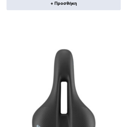
+ Προσθήκη
[discount_percentage_loop]