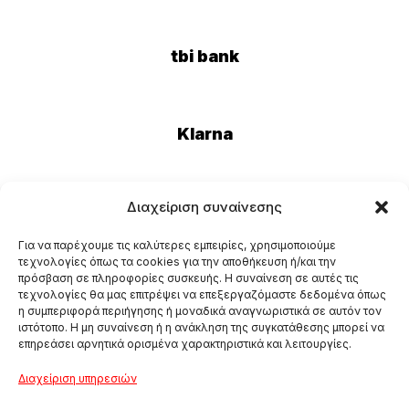
tbi bank
Klarna
Διαχείριση συναίνεσης
Eurobank
Για να παρέχουμε τις καλύτερες εμπειρίες, χρησιμοποιούμε
τεχνολογίες όπως τα cookies για την αποθήκευση ή/και την
πρόσβαση σε πληροφορίες συσκευής. Η συναίνεση σε αυτές τις
τεχνολογίες θα μας επιτρέψει να επεξεργαζόμαστε δεδομένα όπως
η συμπεριφορά περιήγησης ή μοναδικά αναγνωριστικά σε αυτόν τον
ιστότοπο. Η μη συναίνεση ή η ανάκληση της συγκατάθεσης μπορεί να
επηρεάσει αρνητικά ορισμένα χαρακτηριστικά και λειτουργίες.
Διαχείριση υπηρεσιών