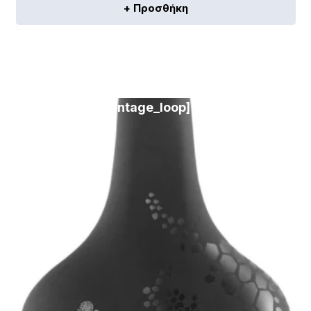
+ Προσθήκη
[discount_percentage_loop]