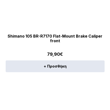
Shimano 105 BR-R7170 Flat-Mount Brake Caliper
front
79,90
€
+ Προσθήκη
[discount_percentage_loop]