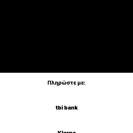
Πληρώστε με:
tbi bank
Klarna