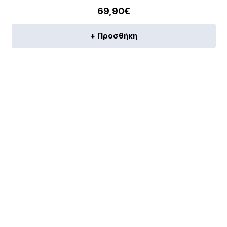
69,90
€
+ Προσθήκη
[discount_percentage_loop]