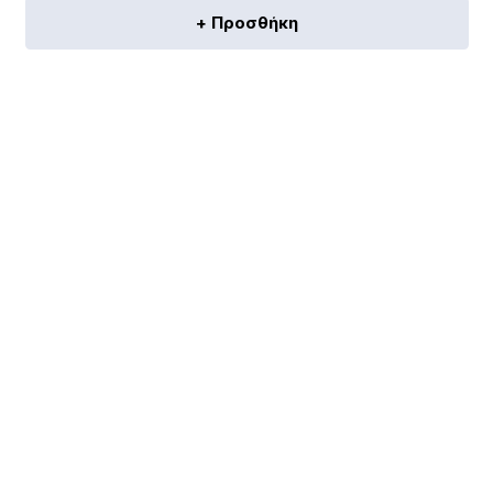
+ Προσθήκη
[discount_percentage_loop]