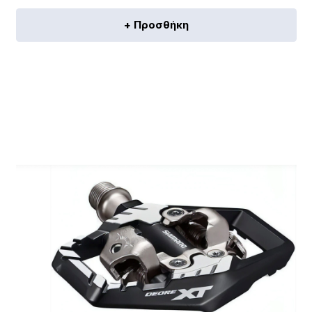
+ Προσθήκη
[discount_percentage_loop]