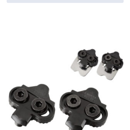
[discount_percentage_loop]