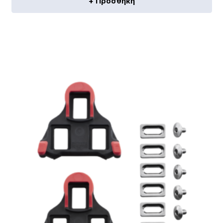
+ Προσθήκη
[discount_percentage_loop]