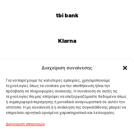
tbi bank
Klarna
Eurobank
Διαχείριση συναίνεσης
Για να παρέχουμε τις καλύτερες εμπειρίες, χρησιμοποιούμε
τεχνολογίες όπως τα cookies για την αποθήκευση ή/και την
πρόσβαση σε πληροφορίες συσκευής. Η συναίνεση σε αυτές τις
τεχνολογίες θα μας επιτρέψει να επεξεργαζόμαστε δεδομένα όπως
η συμπεριφορά περιήγησης ή μοναδικά αναγνωριστικά σε αυτόν τον
ιστότοπο. Η μη συναίνεση ή η ανάκληση της συγκατάθεσης μπορεί να
επηρεάσει αρνητικά ορισμένα χαρακτηριστικά και λειτουργίες.
Διαχείριση υπηρεσιών