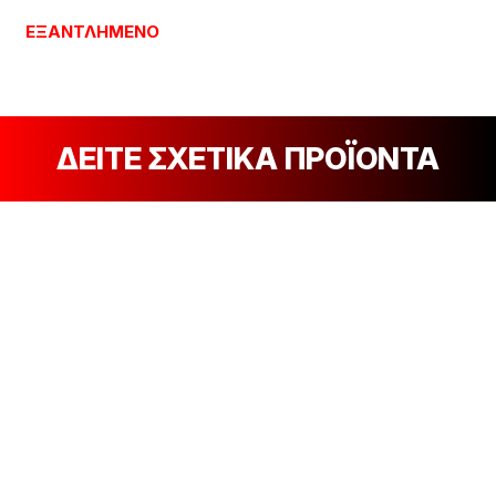
ΕΞΑΝΤΛΗΜΈΝΟ
ΔΕΙΤΕ ΣΧΕΤΙΚΑ ΠΡΟΪΟΝΤΑ
[discount_percentage_loop]