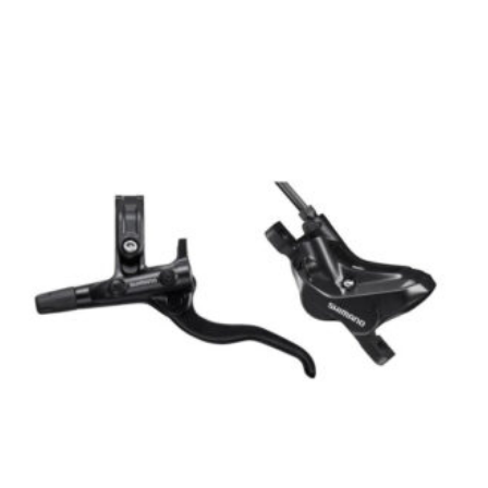
[discount_percentage_loop]