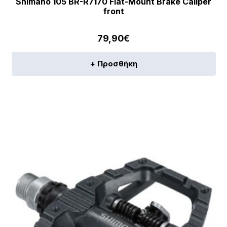
Shimano 105 BR-R7170 Flat-Mount Brake Caliper
front
79,90
€
+ Προσθήκη
[discount_percentage_loop]