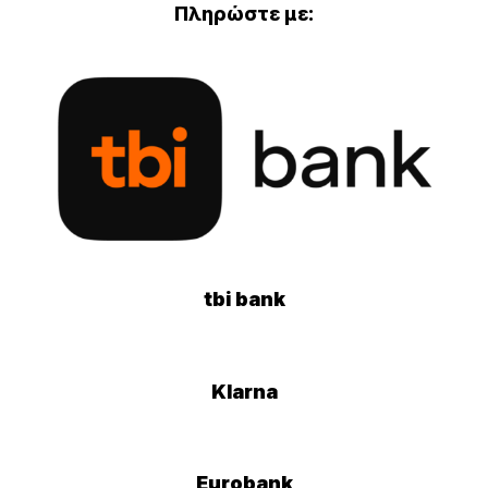
Πληρώστε με:
tbi bank
Klarna
Eurobank