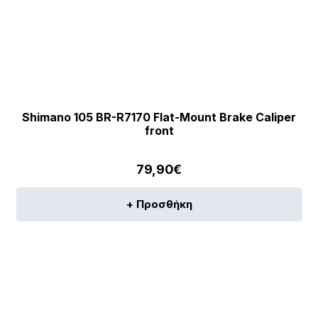
Shimano 105 BR-R7170 Flat-Mount Brake Caliper
front
79,90
€
+ Προσθήκη
[discount_percentage_loop]