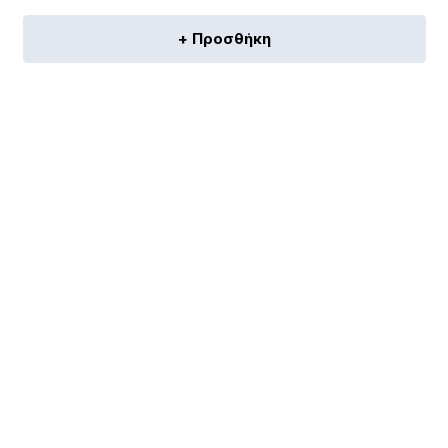
+ Προσθήκη
[discount_percentage_loop]