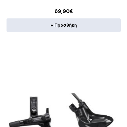
69,90
€
+ Προσθήκη
[discount_percentage_loop]