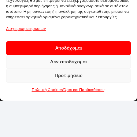
τεχνολογίες θα μας επιτρέψει να επεξεργαζόμαστε δεδομένα όπως
η συμπεριφορά περιήγησης ή μοναδικά αναγνωριστικά σε αυτόν τον
ιστότοπο. Η μη συναίνεση ή η ανάκληση της συγκατάθεσης μπορεί να
επηρεάσει αρνητικά ορισμένα χαρακτηριστικά και λειτουργίες.
Διαχείριση υπηρεσιών
Αποδέχομαι
Δεν αποδέχομαι
Προτιμήσεις
Πολιτική Cookies
Όροι και Προϋποθέσεις
ΑΠΟ ΤΟ 1984
Η εμπειρία των 40 χρόνων και η εξειδίκευση
είναι ο οδηγός μας για να συνεχίσουμε να
προσφέρουμε άρτιες υπηρεσίες και προϊόντα
στους πελάτες μας.